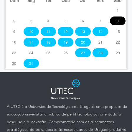
Dom
Seg
Ter
Qua
Qui
Sex
Sáb
1
2
3
4
5
6
7
8
9
10
11
12
13
14
15
16
17
18
19
20
21
22
23
24
25
26
27
28
29
30
31
A UTEC é a Universidade Tecnológica do Uruguai, uma proposta de
educação universitária pública de perfil tecnológico, orientada à
pesquisa e à inovação. Comprometida com os alineamentos
estratégicos do país, aberta às necessidades do Uruguai produtivo,