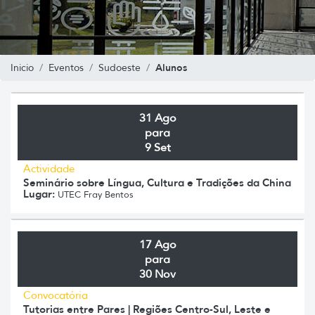
Alunos
Inicio
Eventos
Sudoeste
31 Ago
para
9 Set
Actividade
Seminário sobre Língua, Cultura e Tradições da China
Lugar:
UTEC Fray Bentos
17 Ago
para
30 Nov
Convocatória
Tutorias entre Pares | Regiões Centro-Sul, Leste e