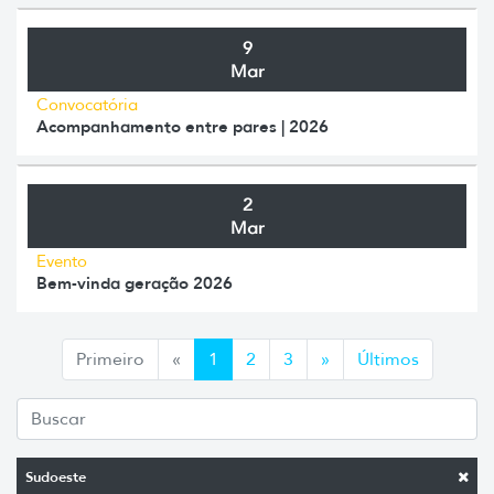
9
Mar
Convocatória
Acompanhamento entre pares | 2026
2
Mar
Evento
Bem-vinda geração 2026
Anterior
Siguiente
Primeiro
«
1
2
3
»
Últimos
Sudoeste