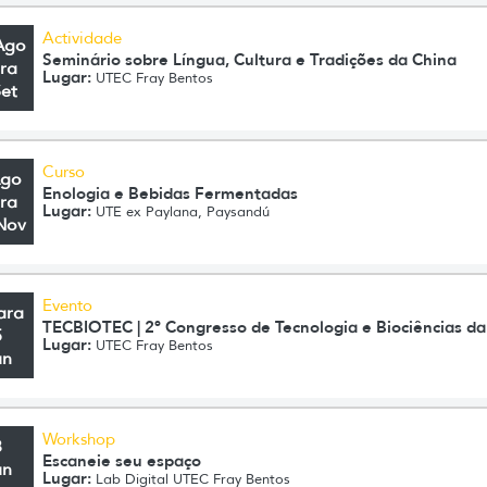
Actividade
Ago
Seminário sobre Língua, Cultura e Tradições da China
ra
Lugar:
UTEC Fray Bentos
Set
Curso
Ago
Enologia e Bebidas Fermentadas
ra
Lugar:
UTE ex Paylana, Paysandú
Nov
Evento
ara
TECBIOTEC | 2º Congresso de Tecnologia e Biociências d
5
Lugar:
UTEC Fray Bentos
un
Workshop
3
Escaneie seu espaço
un
Lugar:
Lab Digital UTEC Fray Bentos