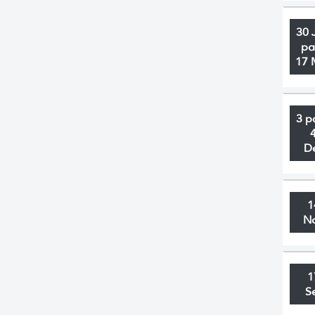
30 
pa
17 
3 p
D
1
N
1
S