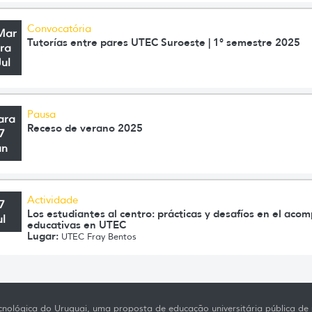
Convocatória
Mar
Tutorías entre pares UTEC Suroeste | 1° semestre 2025
ra
Jul
Pausa
ara
Receso de verano 2025
7
an
Actividade
7
Los estudiantes al centro: prácticas y desafíos en el aco
ul
educativas en UTEC
Lugar:
UTEC Fray Bentos
nológica do Uruguai, uma proposta de educação universitária pública de p