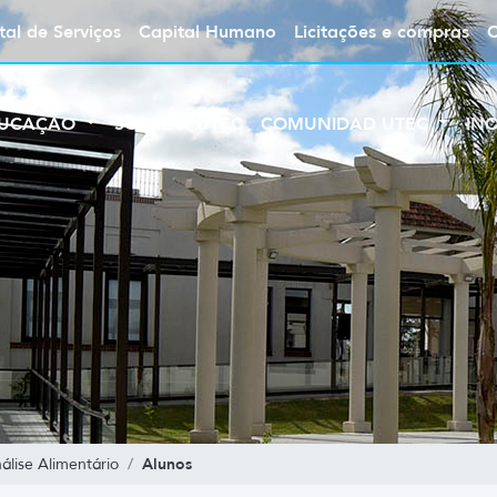
tal de Serviços
Capital Humano
Licitações e compras
UCAÇÃO
SOBRE A UTEC
COMUNIDAD UTEC
IN
Alunos
lise Alimentário