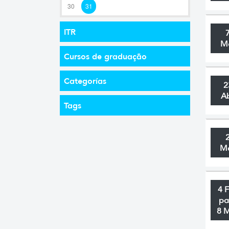
30
31
ITR
M
Cursos de graduação
Categorías
2
A
Tags
M
4 
pa
8 