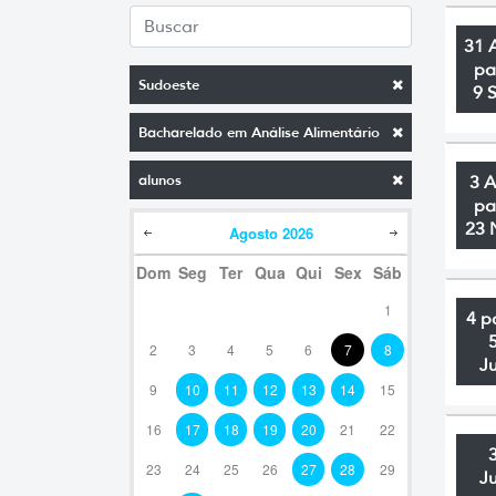
31 
pa
Sudoeste
9 
Bacharelado em Análise Alimentário
alunos
3 
pa
23 
Agosto
2026
Dom
Seg
Ter
Qua
Qui
Sex
Sáb
1
4 p
2
3
4
5
6
7
8
J
9
10
11
12
13
14
15
16
17
18
19
20
21
22
23
24
25
26
27
28
29
J