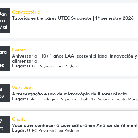
Convocatória
Jan
Tutorias entre pares UTEC Sudoeste | 1° semestre 2026
ra
Mai
Evento
ara
Aniversario | 10+1 años LAA: sostenibilidad, innovación y 
4
alimentario
ez
Lugar:
UTEC Paysandú, ex Paylana
Workshop
4
Apresentação e uso de microscópio de fluorescência
ov
Lugar:
Polo Tecnológico Paysandú | Calle 17, Saladero Santa María
Charla
7
Você quer conhecer a Licenciatura em Análise de Alimen
et
Lugar:
UTEC Paysandú, ex Paylana