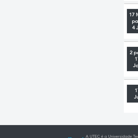
17 
pa
4 
2 p
1
J
1
J
A UTEC é a Universidade Tec