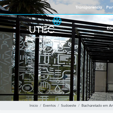
Transparencia
Por
ED
Inicio
Eventos
Sudoeste
Bacharelado em Aná