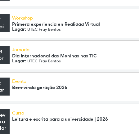
Workshop
7
Primera experiencia en Realidad Virtual
ai
Lugar:
UTEC Fray Bentos
Jornada
3
Dia Internacional das Meninas nas TIC
br
Lugar:
UTEC Fray Bentos
Evento
2
Bem-vinda geração 2026
ar
Curso
Fev
Leitura e escrita para a universidade | 2026
ra
Mar