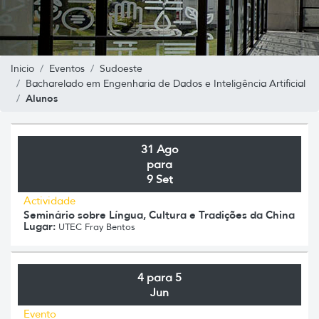
Inicio
Eventos
Sudoeste
Bacharelado em Engenharia de Dados e Inteligência Artificial
Alunos
31 Ago
para
9 Set
Actividade
Seminário sobre Língua, Cultura e Tradições da China
Lugar:
UTEC Fray Bentos
4 para 5
Jun
Evento