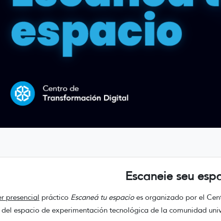
Escaneie seu esp
er presencial
práctico
Escaneá tu espacio
es organizado por el Cen
del espacio de experimentación tecnológica de la comunidad uni