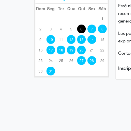
Está
d
Dom
Seg
Ter
Qua
Qui
Sex
Sáb
recorr
1
genera
2
3
4
5
6
7
8
Los pa
9
10
11
12
13
14
15
explor
16
17
18
19
20
21
22
Conta
23
24
25
26
27
28
29
Inscri
30
31