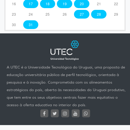
16
17
18
19
20
21
22
23
24
25
26
27
28
29
30
31
A UTEC é a Universidade Tecnológica do Uruguai, uma proposta de
educação universitária pública de perfil tecnológico, orientada à
pesquisa e à inovação. Comprometida com os alineamentos
estratégicos do país, aberta às necessidades do Uruguai produtivo,
que tem entre os seus objetivos centrais fazer mais equitativo o
acesso à oferta educativa no interior do país.