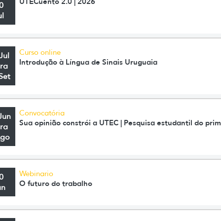
UTECuento 2.0 | 2026
0
ul
Curso online
Jul
Introdução à Língua de Sinais Uruguaia
ra
Set
Convocatória
Jun
Sua opinião constrói a UTEC | Pesquisa estudantil do pri
ra
Ago
Webinario
0
O futuro do trabalho
un