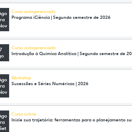
Curso autogerenciado
Ago
Programa iCiência | Segundo semestre de 2026
ra
Nov
Curso autogerenciado
7
Introdução à Química Analítica | Segundo semestre de 2
go
Workshop
Ago
Sucessões e Séries Numéricas | 2026
ra
Nov
Curso online
Ago
Inicie sua trajetória: ferramentas para o planejamento su
ra
Set