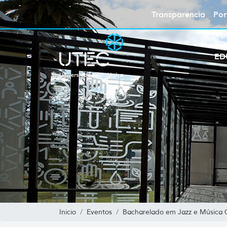
Transparencia
Por
ED
Inicio
Eventos
Bacharelado em Jazz e Música C