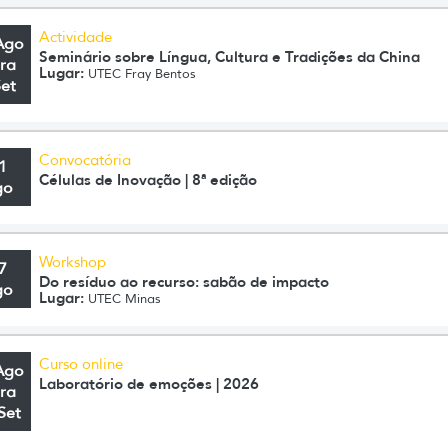
Actividade
Ago
Seminário sobre Língua, Cultura e Tradições da China
ra
Lugar:
UTEC Fray Bentos
Set
Convocatória
1
Células de Inovação | 8ª edição
go
Workshop
7
Do resíduo ao recurso: sabão de impacto
go
Lugar:
UTEC Minas
Curso online
Ago
Laboratório de emoções | 2026
ra
Set