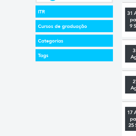
ITR
31 
pa
Cursos de graduação
9 
Categorías
3
Tags
A
2
A
17 
pa
25 