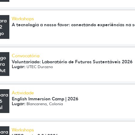
Workshops
ara
A tecnologia a nosso favor: conectando experiências na s
2
go
Convocatória
Ago
Voluntariado: Laboratório de Futuros Sustentáveis 2026
ra
Lugar:
UTEC Durazno
Out
Actividade
para
English Immersion Camp | 2026
6
Lugar:
Blancarena, Colonia
ul
Workshops
para