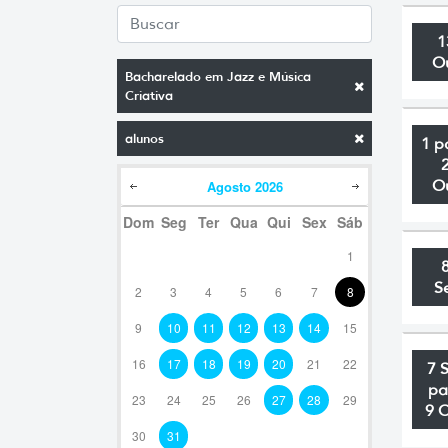
1
O
Bacharelado em Jazz e Música
Criativa
alunos
1 p
O
Agosto
2026
Dom
Seg
Ter
Qua
Qui
Sex
Sáb
1
S
2
3
4
5
6
7
8
9
10
11
12
13
14
15
16
17
18
19
20
21
22
7 
pa
23
24
25
26
27
28
29
9 
30
31