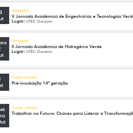
Jornada
3
V Jornada Acadêmica de Engenharias e Tecnologias Verd
ut
Lugar:
UTEC Durazno
Jornada
ara
II Jornada Acadêmica de Hidrogênio Verde
2
Lugar:
UTEC Durazno
ut
Curso online
8
Pré-incubação 14ª geração
et
Curso online
Set
Trabalhar no Futuro: Chaves para Liderar a Transformaç
ra
Out