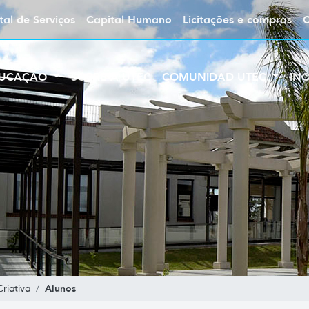
tal de Serviços
Capital Humano
Licitações e compras
UCAÇÃO
SOBRE A UTEC
COMUNIDAD UTEC
IN
Alunos
riativa