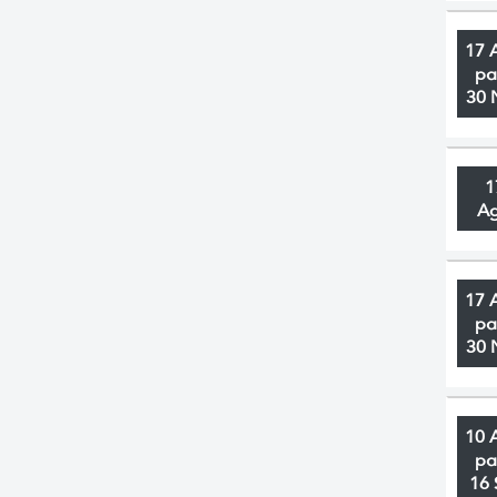
17 
pa
30 
1
A
17 
pa
30 
10 
pa
16 