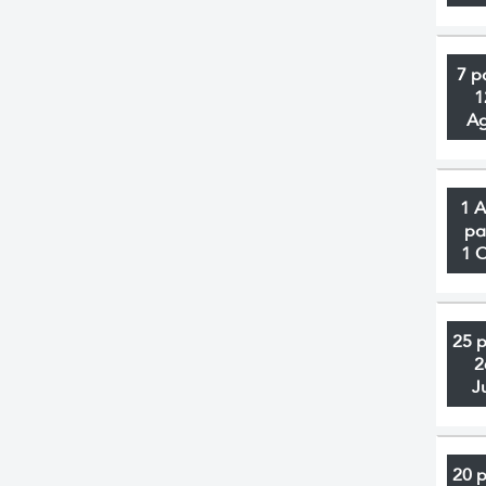
7 p
1
A
1 
pa
1 
25 
2
J
20 