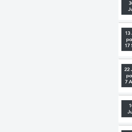
3
J
13 
pa
17 
22 
pa
7 
1
J