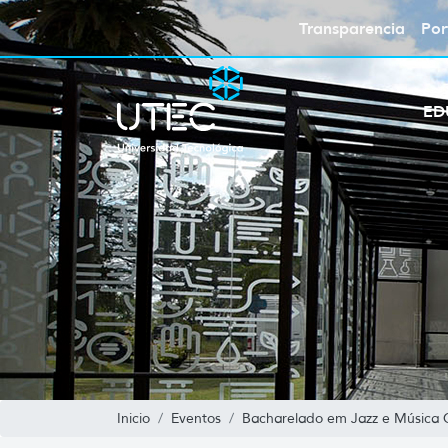
Transparencia
Por
ED
Inicio
Eventos
Bacharelado em Jazz e Música C