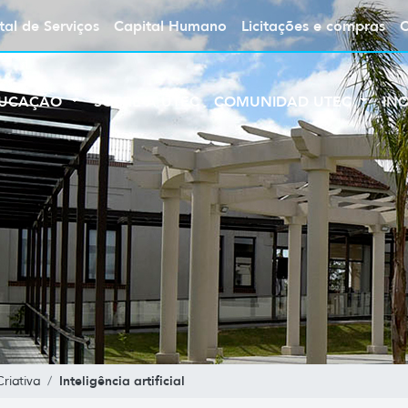
tal de Serviços
Capital Humano
Licitações e compras
UCAÇÃO
SOBRE A UTEC
COMUNIDAD UTEC
IN
Inteligência artificial
riativa