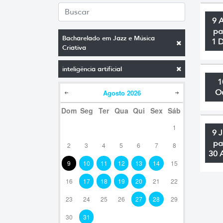
9 
pa
Bacharelado em Jazz e Música
1 
Criativa
inteligência artificial
1
O
Agosto
2026
Dom
Seg
Ter
Qua
Qui
Sex
Sáb
1
9 
pa
2
3
4
5
6
7
8
30 
9
10
11
12
13
14
15
16
17
18
19
20
21
22
23
24
25
26
27
28
29
30
31