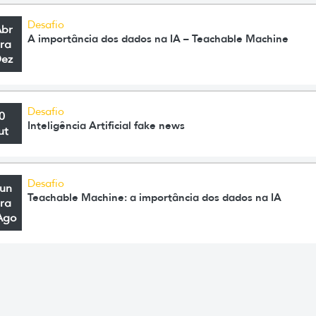
Desafio
Abr
A importância dos dados na IA – Teachable Machine
ra
Dez
Desafio
0
Inteligência Artificial fake news
ut
Desafio
Jun
Teachable Machine: a importância dos dados na IA
ra
Ago