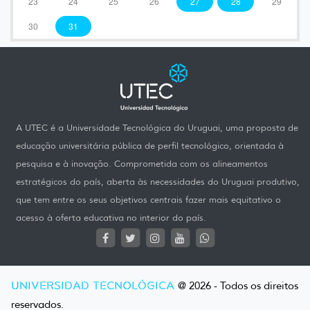
23
24
25
26
27
28
29
30
31
A UTEC é a Universidade Tecnológica do Uruguai, uma proposta de
educação universitária pública de perfil tecnológico, orientada à
pesquisa e à inovação. Comprometida com os alineamentos
estratégicos do país, aberta às necessidades do Uruguai produtivo,
que tem entre os seus objetivos centrais fazer mais equitativo o
acesso à oferta educativa no interior do país.
UNIVERSIDAD TECNOLÓGICA
@ 2026 - Todos os direitos
reservados.