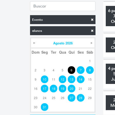
6 p
Evento
O
alunos
Agosto
2026
O
Dom
Seg
Ter
Qua
Qui
Sex
Sáb
1
4 p
2
3
4
5
6
7
8
J
9
10
11
12
13
14
15
16
17
18
19
20
21
22
23
24
25
26
27
28
29
M
30
31