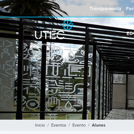
Transparencia
Por
ED
Alunos
Inicio
Eventos
Evento