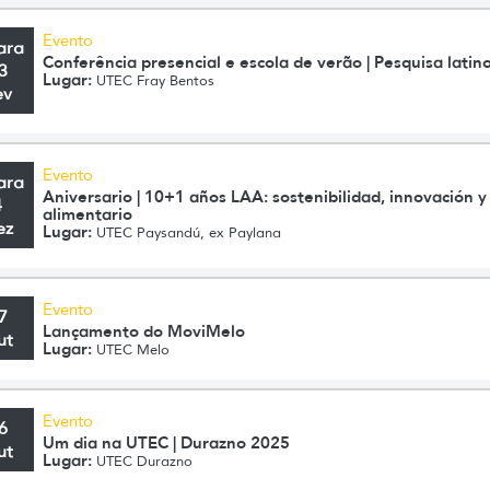
Evento
ara
Conferência presencial e escola de verão | Pesquisa la
3
Lugar:
UTEC Fray Bentos
ev
Evento
ara
Aniversario | 10+1 años LAA: sostenibilidad, innovación y 
4
alimentario
ez
Lugar:
UTEC Paysandú, ex Paylana
Evento
7
Lançamento do MoviMelo
ut
Lugar:
UTEC Melo
Evento
6
Um dia na UTEC | Durazno 2025
ut
Lugar:
UTEC Durazno