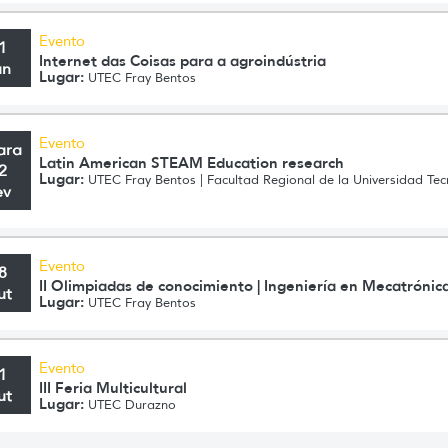
Evento
1
Internet das Coisas para a agroindústria
un
Lugar:
UTEC Fray Bentos
Evento
ara
Latin American STEAM Education research
2
Lugar:
UTEC Fray Bentos | Facultad Regional de la Universidad Tec
ev
Evento
8
II Olimpiadas de conocimiento | Ingeniería en Mecatrónic
ut
Lugar:
UTEC Fray Bentos
Evento
1
III Feria Multicultural
ut
Lugar:
UTEC Durazno