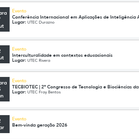
Evento
ara
Conferência Internacional em Aplicações de Inteligência A
7
Lugar:
UTEC Durazno
ut
Evento
2
Interculturalidade em contextos educacionais
ut
Lugar:
UTEC Rivera
Evento
ara
TECBIOTEC | 2º Congresso de Tecnologia e Biociências d
5
Lugar:
UTEC Fray Bentos
un
Evento
2
Bem-vinda geração 2026
ar