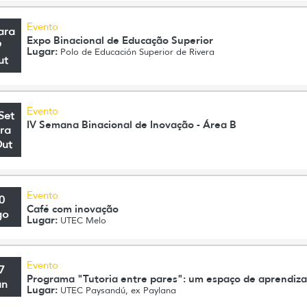
Evento
ara
Expo Binacional de Educação Superior
9
Lugar:
Polo de Educación Superior de Rivera
ut
Evento
Set
IV Semana Binacional de Inovação - Área B
ra
Out
Evento
0
Café com inovação
go
Lugar:
UTEC Melo
Evento
7
Programa "Tutoria entre pares": um espaço de aprendiz
un
Lugar:
UTEC Paysandú, ex Paylana