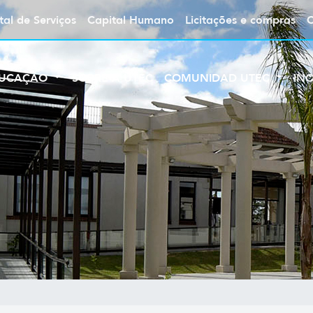
tal de Serviços
Capital Humano
Licitações e compras
UCAÇÃO
SOBRE A UTEC
COMUNIDAD UTEC
IN