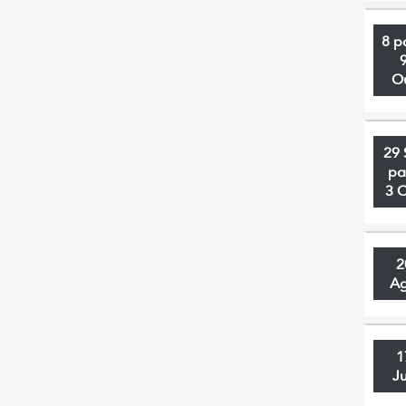
8 p
O
29 
pa
3 
2
A
1
J