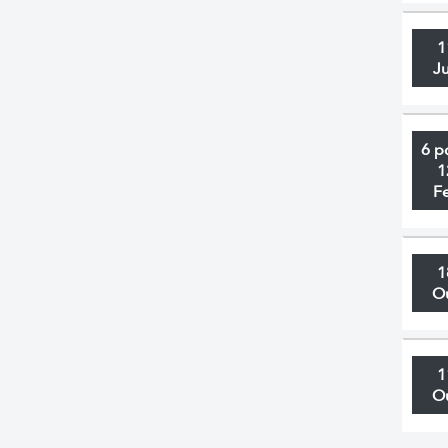
1
J
6 p
1
F
1
O
1
O