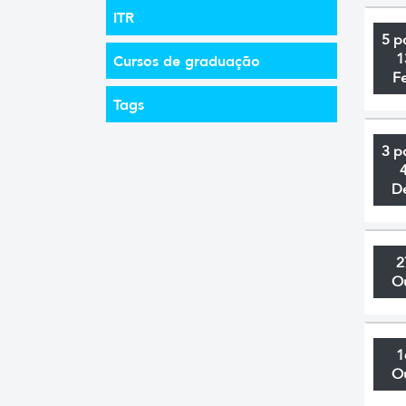
ITR
5 p
1
Cursos de graduação
F
Tags
3 p
D
2
O
1
O