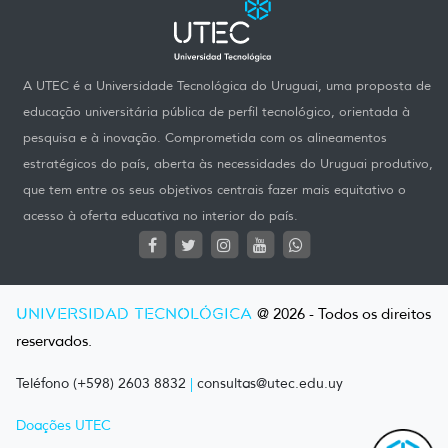
A UTEC é a Universidade Tecnológica do Uruguai, uma proposta de
educação universitária pública de perfil tecnológico, orientada à
pesquisa e à inovação. Comprometida com os alineamentos
estratégicos do país, aberta às necessidades do Uruguai produtivo,
que tem entre os seus objetivos centrais fazer mais equitativo o
acesso à oferta educativa no interior do país.
UNIVERSIDAD TECNOLÓGICA
@ 2026 - Todos os direitos
reservados.
Teléfono (+598) 2603 8832
|
consultas@utec.edu.uy
Doações UTEC