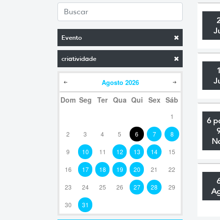
J
Evento
criatividade
J
Agosto
2026
Dom
Seg
Ter
Qua
Qui
Sex
Sáb
1
6 p
2
3
4
5
6
7
8
N
9
10
11
12
13
14
15
16
17
18
19
20
21
22
23
24
25
26
27
28
29
A
30
31