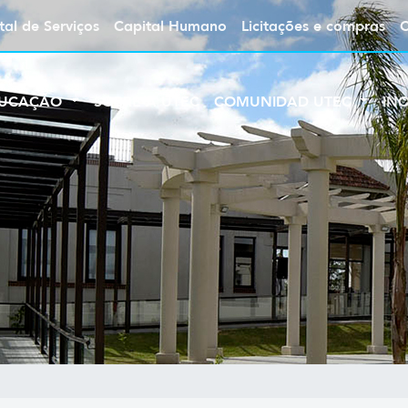
tal de Serviços
Capital Humano
Licitações e compras
UCAÇÃO
SOBRE A UTEC
COMUNIDAD UTEC
IN