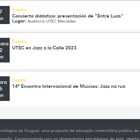
Evento
7
Concierto didáctico: presentación de "Entre Luas"
un
Lugar:
Auditorio UTEC Mercedes
Evento
para
UTEC en Jazz a la Calle 2023
2
an
Evento
ara
14º Encontro Internacional de Músicos: Jazz na rua
6
an
nológica do Uruguai, uma proposta de educação universitária pública de p
novação. Comprometida com os alineamentos estratégicos do país, aberta