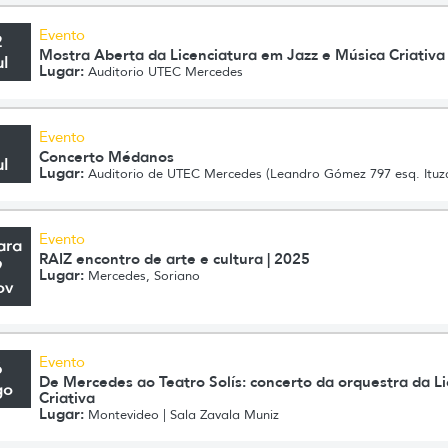
Evento
2
Mostra Aberta da Licenciatura em Jazz e Música Criativa
ul
Lugar:
Auditorio UTEC Mercedes
Evento
1
Concerto Médanos
ul
Lugar:
Auditorio de UTEC Mercedes (Leandro Gómez 797 esq. Ituz
Evento
ara
RAIZ encontro de arte e cultura | 2025
9
Lugar:
Mercedes, Soriano
ov
Evento
6
De Mercedes ao Teatro Solís: concerto da orquestra da L
go
Criativa
Lugar:
Montevideo | Sala Zavala Muniz