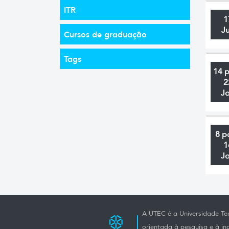
ITR
1
J
Cursos de graduação
Tags
14 
2
J
8 p
1
J
A UTEC é a Universidade Tec
orientada à pesquisa e à i