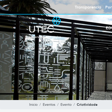
Transparencia
Por
ED
Criatividade
Inicio
Eventos
Evento