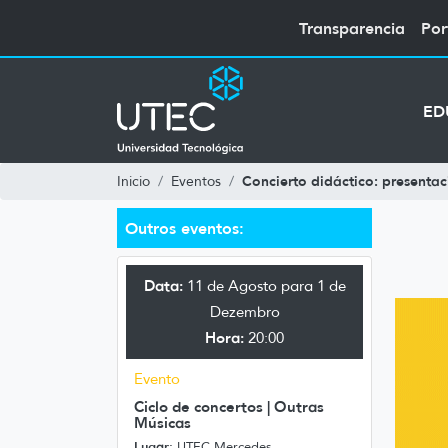
Transparencia
Por
ED
Concierto didáctico: presentac
Inicio
Eventos
Outros eventos:
Data:
11 de Agosto para 1 de
Dezembro
Hora:
20:00
Evento
Ciclo de concertos | Outras
Músicas
Lugar:
UTEC Mercedes