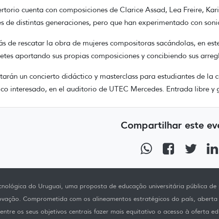
ertorio cuenta con composiciones de Clarice Assad, Lea Freire, Kar
s de distintas generaciones, pero que han experimentado con soni
 de rescatar la obra de mujeres compositoras sacándolas, en este
retes aportando sus propias composiciones y concibiendo sus arregl
tarán un concierto didáctico y masterclass para estudiantes de la 
ico interesado, en el auditorio de UTEC Mercedes.
Entrada libre y 
Compartilhar este ev
nológica do Uruguai, uma proposta de educação universitária pública de p
novação. Comprometida com os alineamentos estratégicos do país, aberta
ntre os seus objetivos centrais fazer mais equitativo o acesso à oferta ed