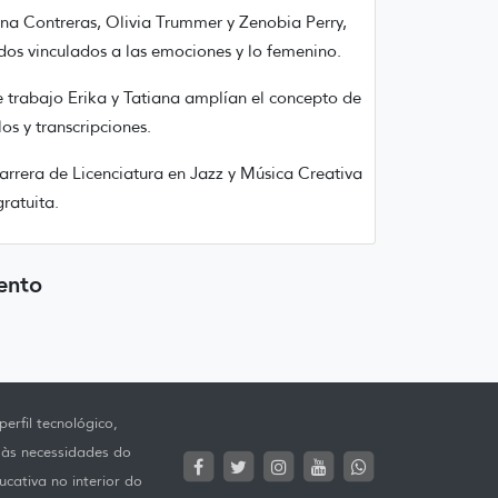
ina Contreras, Olivia Trummer y Zenobia Perry,
dos vinculados a las emociones y lo femenino.
 trabajo Erika y Tatiana amplían el concepto de
os y transcripciones.
carrera de Licenciatura en Jazz y Música Creativa
gratuita.
ento
erfil tecnológico,
 às necessidades do
ucativa no interior do