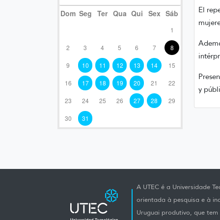
El rep
Dom
Seg
Ter
Qua
Qui
Sex
Sáb
mujere
1
Además
2
3
4
5
6
7
8
intérp
9
10
11
12
13
14
15
Presen
16
17
18
19
20
21
22
y públ
23
24
25
26
27
28
29
30
31
A UTEC é a Universidade Tec
orientada à pesquisa e à i
Uruguai produtivo, que tem e