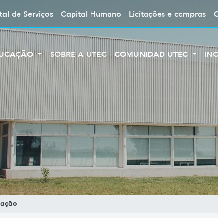
tal de Serviços
Capital Humano
Licitações e compras
UCAÇÃO
SOBRE A UTEC
COMUNIDAD UTEC
IN
mação