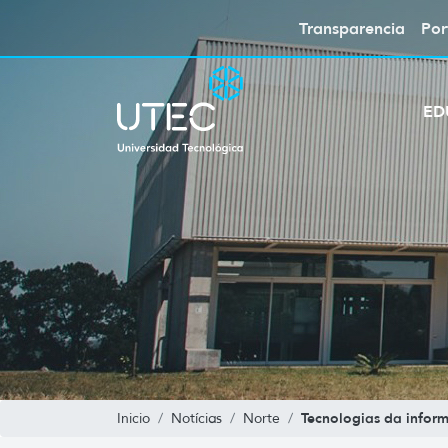
Transparencia
Por
ED
Tecnologias da infor
Inicio
Notícias
Norte