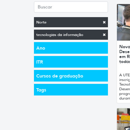
Norte
tecnologias da informação
Nova
Ano
Dese
em R
todas
ITR
A UTE
Cursos de graduação
inscr
Tecno
Desen
Tags
progr
durant