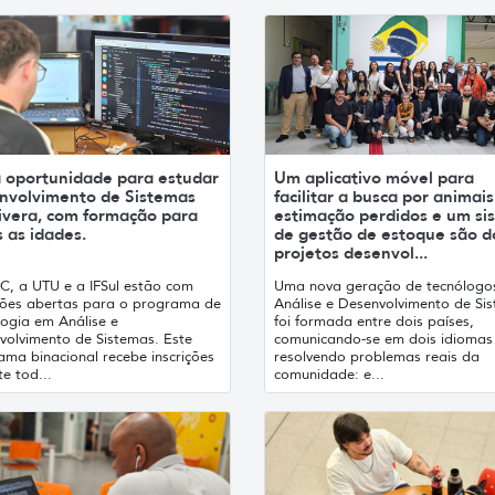
 oportunidade para estudar
Um aplicativo móvel para
nvolvimento de Sistemas
facilitar a busca por animai
ivera, com formação para
estimação perdidos e um si
 as idades.
de gestão de estoque são d
projetos desenvol...
C, a UTU e a IFSul estão com
Uma nova geração de tecnólogo
ições abertas para o programa de
Análise e Desenvolvimento de Si
logia em Análise e
foi formada entre dois países,
volvimento de Sistemas. Este
comunicando-se em dois idiomas
ama binacional recebe inscrições
resolvendo problemas reais da
e tod...
comunidade: e...