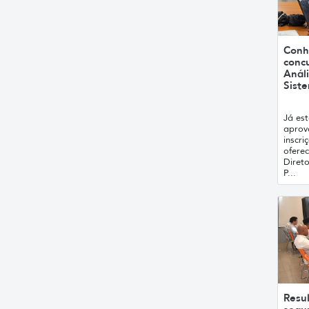
Conh
conc
Anál
Sist
Já est
aprov
inscr
ofere
Diret
P...
Resul