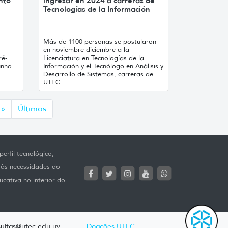
nto
ingresar en 2024 a carreras de
Tecnologías de la Información
Más de 1100 personas se postularon
en noviembre-diciembre a la
ré-
Licenciatura en Tecnologías de la
unho.
Información y el Tecnólogo en Análisis y
Desarrollo de Sistemas, carreras de
UTEC ...
Siguiente
»
Últimos
erfil tecnológico,
 às necessidades do
ucativa no interior do
ultas@utec.edu.uy
Doações UTEC