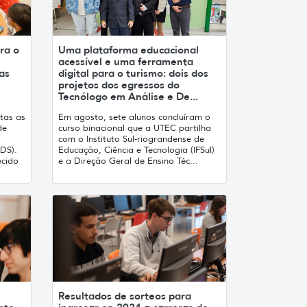
ra o
Uma plataforma educacional
acessível e uma ferramenta
as
digital para o turismo: dois dos
projetos dos egressos do
Tecnólogo em Análise e De...
tas as
Em agosto, sete alunos concluíram o
de
curso binacional que a UTEC partilha
com o Instituto Sul-riograndense de
DS).
Educação, Ciência e Tecnologia (IFSul)
ecido
e a Direção Geral de Ensino Téc...
Resultados de sorteos para