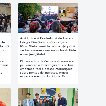
A UTEC e a Prefeitura de Cerro
s de
Largo lançaram o aplicativo
stema
MoviMelo: uma ferramenta para
ois
se locomover com mais facilidade
e sustentabilid...
s em
Planeje rotas de ônibus e itinerários a
stemas
pé, visualize a localização dos ônibus
em tempo real e acesse informações
 e
sobre pontos de interesse, praças,
museus e eventos da cidade. Es...