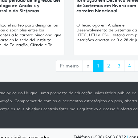
ndo período de ingresos del
formação em Desenvolvime
logo en Análisis y
de Sistemas em Rivera com
rrollo de Sistemas
carreira binacional
lizó el sorteo para designar los
O Tecnólogo em Análise e
os disponibles entre los
Desenvolvimento de Sistemas da
antes a la carrera binacional que
UTEC, UTU e IFSUL estará com p
arte en la sede del Instituto
inscrições abertas de 3 a 28 de j
l de Educação, Ciência e Te...
Anterior
Primeiro
«
1
2
3
4
nológica do Uruguai, uma proposta de educação universitária pública de p
novação. Comprometida com os alineamentos estratégicos do país, aberta
ntre os seus objetivos centrais fazer mais equitativo o acesso à oferta ed
s os direitos reservados.
Teléfono (+598) 2603 8832
|
cons