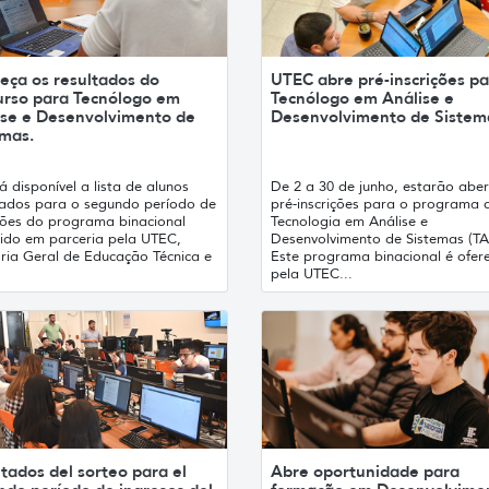
eça os resultados do
UTEC abre pré-inscrições pa
urso para Tecnólogo em
Tecnólogo em Análise e
ise e Desenvolvimento de
Desenvolvimento de Sistem
emas.
á disponível a lista de alunos
De 2 a 30 de junho, estarão aber
ados para o segundo período de
pré-inscrições para o programa 
ições do programa binacional
Tecnologia em Análise e
cido em parceria pela UTEC,
Desenvolvimento de Sistemas (TA
oria Geral de Educação Técnica e
Este programa binacional é ofer
pela UTEC...
tados del sorteo para el
Abre oportunidade para