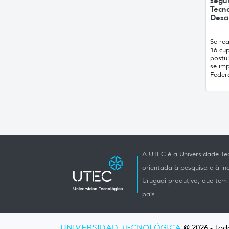
segu
Tecnó
Desa
Se rea
16 cup
postul
se imp
Federa
A UTEC é a Universidade Tec
orientada à pesquisa e à i
Uruguai produtivo, que tem e
país.
UNIVERSIDAD TECNOLÓGICA
@ 2026 - Todo