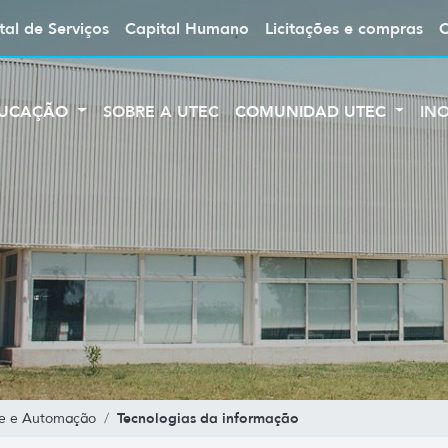
tal de Serviços
Capital Humano
Licitações e compras
UCAÇÃO
SOBRE A UTEC
COMUNIDAD UTEC
IN
Tecnologias da informação
le e Automação