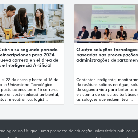
 abrió su segundo período
Quatro soluções tecnológic
einscripciones para 2024
baseadas nas preocupações
ueva carrera en el área de
administrações departamen
 e Inteligencia Artificial
el 22 de enero y hasta el 16 de
Contentor inteligente, monitora
o la Universidad Tecnológica
de resíduos sólidos na água, sol
 postulaciones para 16 carreras
de segunda vida para baterias de
ado en sostenibilidad ambiental,
e sistema de consultas turísticas
tos, mecatrónica, logíst...
as soluções que incluem tecn...
nológica do Uruguai, uma proposta de educação universitária pública de p