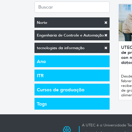
Norte
Engenharia de Controle e Automação
UTEC
tecnologias da informação
de pr
con n
Ano
datos
ITR
Desde 
febrer
recibe
Cursos de graduação
de gr
alimen
Tags
A UTEC é a Universidade Tec