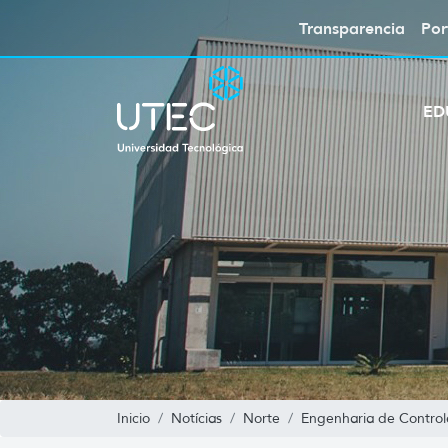
Transparencia
Por
ED
Inicio
Notícias
Norte
Engenharia de Contro