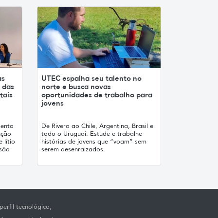
as
UTEC espalha seu talento no
 das
norte e busca novas
tais
oportunidades de trabalho para
jovens
mento
De Rivera ao Chile, Argentina, Brasil e
ução
todo o Uruguai. Estude e trabalhe
 lítio
histórias de jovens que “voam” sem
 são
serem desenraizados.
erfil tecnológico,