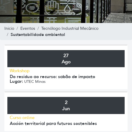
Inicio
Eventos
Tecnólogo Industrial Mecânico
Sustentabilidade ambiental
27
Ago
Workshop
Do resíduo ao recurso: sabão de impacto
Lugar:
UTEC Minas
2
Jun
Curso online
Acción territorial para futuros sostenibles