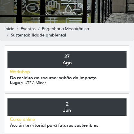
Inicio
Eventos
Engenharia Mecatrônica
Sustentabilidade ambiental
27
Ago
Workshop
Do resíduo ao recurso: sabão de impacto
Lugar:
UTEC Minas
2
Jun
Curso online
Acción territorial para futuros sostenibles