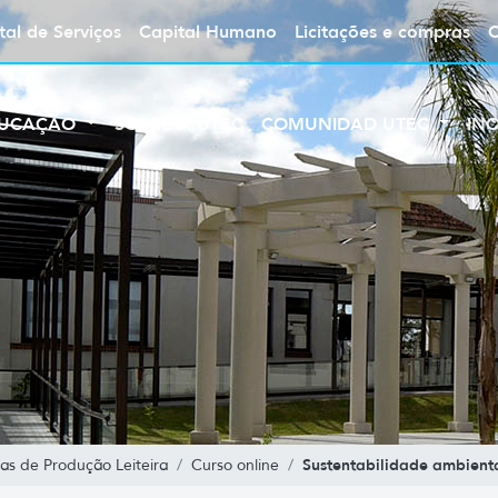
tal de Serviços
Capital Humano
Licitações e compras
UCAÇÃO
SOBRE A UTEC
COMUNIDAD UTEC
IN
Sustentabilidade ambient
s de Produção Leiteira
Curso online