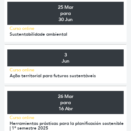
25 Mar
para
30 Jun
Curso online
Sustentabilidade ambiental
3
Jun
Curso online
Ação territorial para futuros sustentáveis
26 Mar
para
16 Abr
Curso online
Herramientas prácticas para la planificación sostenible
| 1° semestre 2025