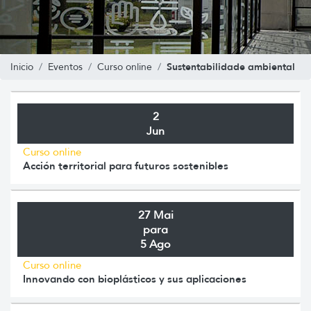
Sustentabilidade ambiental
Inicio
Eventos
Curso online
2
Jun
Curso online
Acción territorial para futuros sostenibles
27 Mai
para
5 Ago
Curso online
Innovando con bioplásticos y sus aplicaciones