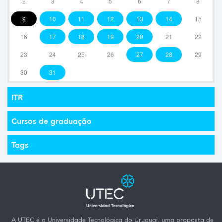
2
3
4
5
6
7
8
9
10
11
12
13
14
15
16
17
18
19
20
21
22
23
24
25
26
27
28
29
30
31
ITR
Cursos de graduação
Tags
A UTEC é a Universidade Tecnológica do Uruguai, uma proposta de