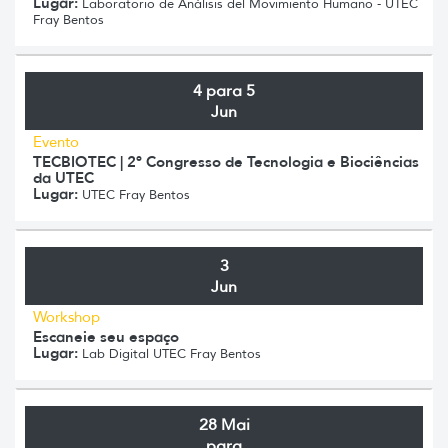
Lugar:
Laboratorio de Análisis del Movimiento Humano - UTEC
Fray Bentos
4 para 5
Jun
Evento
TECBIOTEC | 2º Congresso de Tecnologia e Biociências
da UTEC
Lugar:
UTEC Fray Bentos
3
Jun
Workshop
Escaneie seu espaço
Lugar:
Lab Digital UTEC Fray Bentos
28 Mai
para