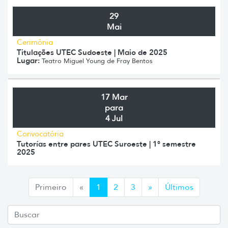
29
Mai
Cerimônia
Titulações UTEC Sudoeste | Maio de 2025
Lugar:
Teatro Miguel Young de Fray Bentos
17 Mar
para
4 Jul
Convocatória
Tutorías entre pares UTEC Suroeste | 1° semestre
2025
Anterior
Siguiente
Primeiro
«
1
2
3
»
Últimos