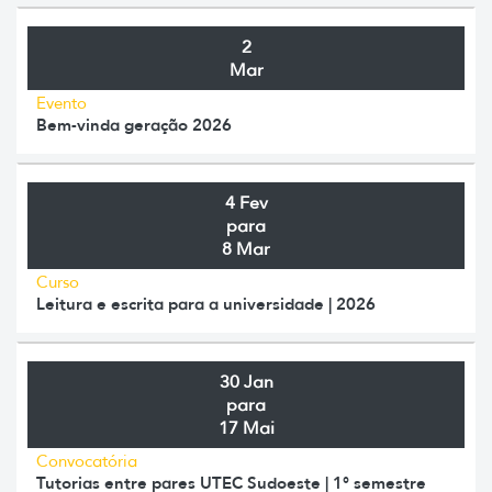
2
Mar
Evento
Bem-vinda geração 2026
4 Fev
para
8 Mar
Curso
Leitura e escrita para a universidade | 2026
30 Jan
para
17 Mai
Convocatória
Tutorias entre pares UTEC Sudoeste | 1° semestre