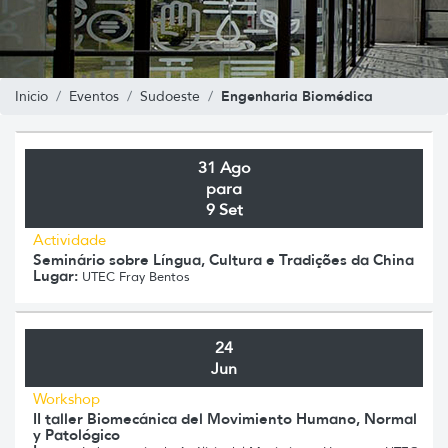
Engenharia Biomédica
Inicio
Eventos
Sudoeste
31 Ago
para
9 Set
Actividade
Seminário sobre Língua, Cultura e Tradições da China
Lugar:
UTEC Fray Bentos
24
Jun
Workshop
II taller Biomecánica del Movimiento Humano, Normal
y Patológico