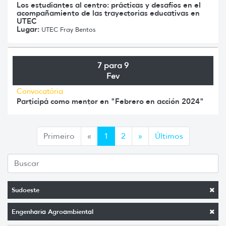
Los estudiantes al centro: prácticas y desafíos en el
acompañamiento de las trayectorias educativas en
UTEC
Lugar:
UTEC Fray Bentos
7 para 9
Fev
Convocatória
Participá como mentor en "Febrero en acción 2024"
Anterior
Siguiente
Primeiro
«
1
2
»
Últimos
Sudoeste
Engenharia Agroambiental