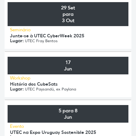
29 Set
para
3 Out
Seminário
Junte-se à UTEC CyberWeek 2025
Lugar:
UTEC Fray Bentos
17
Jun
Workshop
História dos CubeSats
Lugar:
UTEC Paysandú, ex Paylana
5 para 8
Jun
Evento
UTEC na Expo Uruguay Sostenible 2025