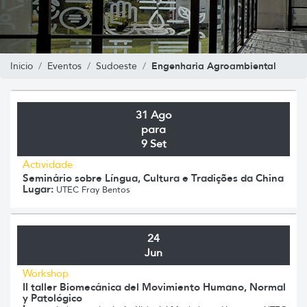
Engenharia Agroambiental
Inicio
Eventos
Sudoeste
31 Ago
para
9 Set
Actividade
Seminário sobre Língua, Cultura e Tradições da China
Lugar:
UTEC Fray Bentos
24
Jun
Workshop
II taller Biomecánica del Movimiento Humano, Normal
y Patológico