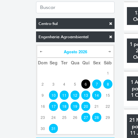
1
O
Centro-Sul
Engenharia Agroambiental
1 p
Agosto
2026
O
Dom
Seg
Ter
Qua
Qui
Sex
Sáb
1
1 
2
3
4
5
6
7
8
pa
1 
9
10
11
12
13
14
15
16
17
18
19
20
21
22
23
24
25
26
27
28
29
21 
pa
30
31
11 