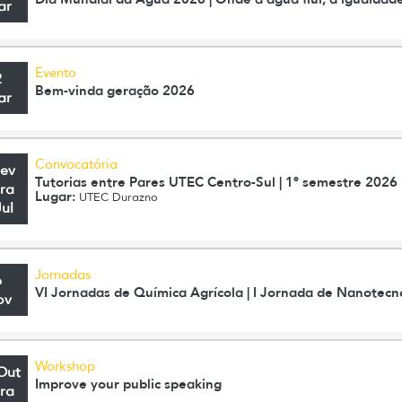
ar
Evento
2
Bem-vinda geração 2026
ar
Convocatória
Fev
Tutorias entre Pares UTEC Centro-Sul | 1º semestre 2026
ra
Lugar:
UTEC Durazno
Jul
Jornadas
6
VI Jornadas de Química Agrícola | I Jornada de Nanotecn
ov
Workshop
Out
Improve your public speaking
ra