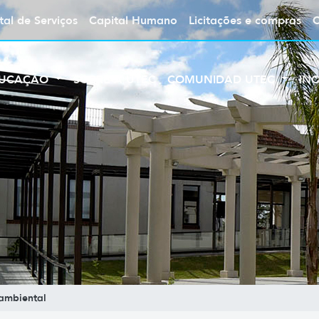
tal de Serviços
Capital Humano
Licitações e compras
UCAÇÃO
SOBRE A UTEC
COMUNIDAD UTEC
IN
ambiental