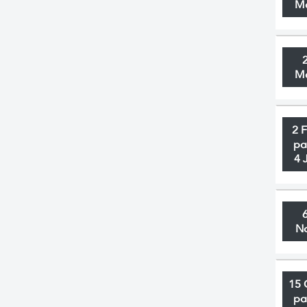
M
M
2 
pa
4 
N
15 
pa