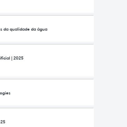
es da qualidade da água
icial | 2025
ogies
025