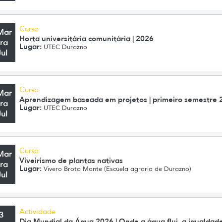
Curso
Mar
Horta universitária comunitária | 2026
ra
Lugar:
UTEC Durazno
Jul
Curso
Mar
Aprendizagem baseada em projetos | primeiro semestre 
ra
Lugar:
UTEC Durazno
Jul
Curso
Mar
Viveirismo de plantas nativas
ra
Lugar:
Vivero Brota Monte (Escuela agraria de Durazno)
Jul
Actividade
3
Dia Mundial da Água 2026 | Onde a água flui, a igualdad