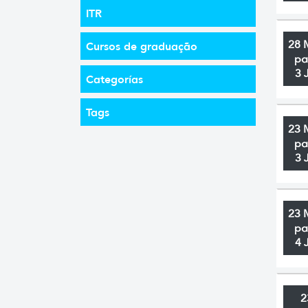
ITR
28 
Cursos de graduação
pa
3 
Categorías
Tags
23 
pa
3 
23 
pa
4 
2