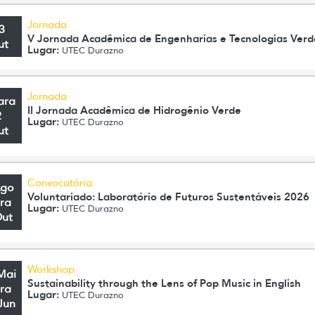
Jornada
3
V Jornada Acadêmica de Engenharias e Tecnologias Verd
ut
Lugar:
UTEC Durazno
Jornada
ara
II Jornada Acadêmica de Hidrogênio Verde
2
Lugar:
UTEC Durazno
ut
Convocatória
Ago
Voluntariado: Laboratório de Futuros Sustentáveis 2026
ra
Lugar:
UTEC Durazno
Out
Workshop
Mai
Sustainability through the Lens of Pop Music in English
ra
Lugar:
UTEC Durazno
Jun