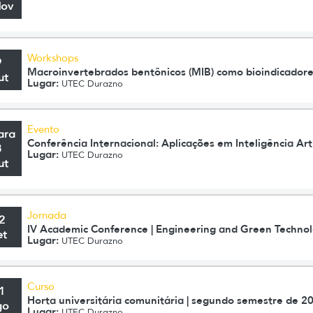
Nov
Workshops
9
Macroinvertebrados bentônicos (MIB) como bioindicador
ut
Lugar:
UTEC Durazno
Evento
ara
Conferência Internacional: Aplicações em Inteligência Artif
8
Lugar:
UTEC Durazno
ut
Jornada
2
IV Academic Conference | Engineering and Green Technol
et
Lugar:
UTEC Durazno
Curso
1
Horta universitária comunitária | segundo semestre de 2
go
Lugar:
UTEC Durazno