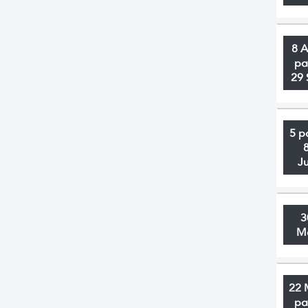
8 
pa
29 
5 p
J
3
M
22 
pa