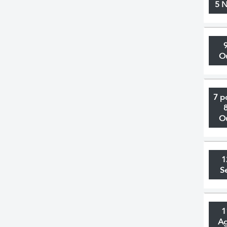
5 
O
7 p
O
1
S
1
A