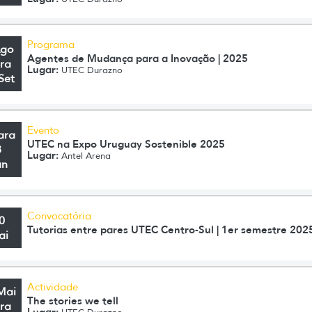
Programa
Ago
Agentes de Mudança para a Inovação | 2025
ra
Lugar:
UTEC Durazno
Set
Evento
ara
UTEC na Expo Uruguay Sostenible 2025
8
Lugar:
Antel Arena
un
Convocatória
0
Tutorias entre pares UTEC Centro-Sul | 1er semestre 202
ai
Actividade
Mai
The stories we tell
ra
Lugar: