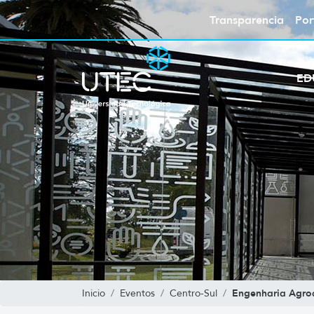
Transparencia
Por
ED
Engenharia Agro
Inicio
Eventos
Centro-Sul