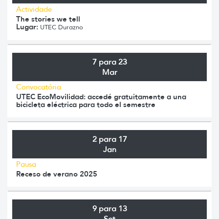
Actividade
The stories we tell
Lugar:
UTEC Durazno
7 para 23
Mar
Convocatória
UTEC EcoMovilidad: accedé gratuitamente a una
bicicleta eléctrica para todo el semestre
2 para 17
Jan
Pausa
Receso de verano 2025
9 para 13
Set