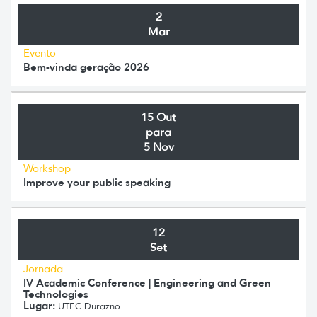
2
Mar
Evento
Bem-vinda geração 2026
15 Out
para
5 Nov
Workshop
Improve your public speaking
12
Set
Jornada
IV Academic Conference | Engineering and Green
Technologies
Lugar:
UTEC Durazno