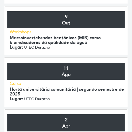
9
Out
Workshops
Macroinvertebrados bentônicos (MIB) como
bioindicadores da qualidade da água
Lugar:
UTEC Durazno
11
Ago
Curso
Horta universitária comunitária | segundo semestre de
2025
Lugar:
UTEC Durazno
2
Abr