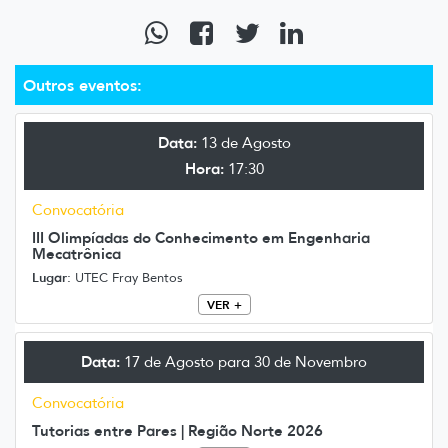
Outros eventos:
Data:
13 de Agosto
Hora:
17:30
Convocatória
III Olimpíadas do Conhecimento em Engenharia
Mecatrônica
Lugar:
UTEC Fray Bentos
VER +
Data:
17 de Agosto para 30 de Novembro
Convocatória
Tutorias entre Pares | Região Norte 2026