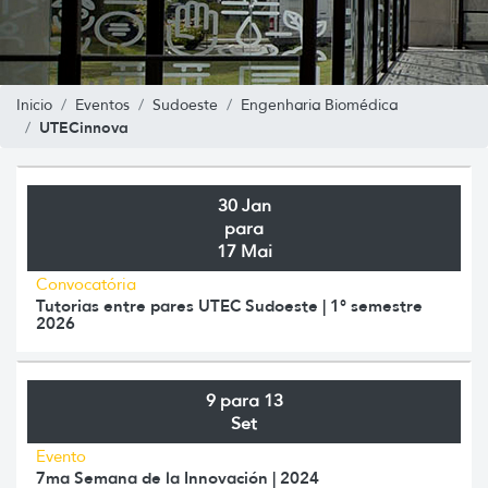
Inicio
Eventos
Sudoeste
Engenharia Biomédica
UTECinnova
30 Jan
para
17 Mai
Convocatória
Tutorias entre pares UTEC Sudoeste | 1° semestre
2026
9 para 13
Set
Evento
7ma Semana de la Innovación | 2024