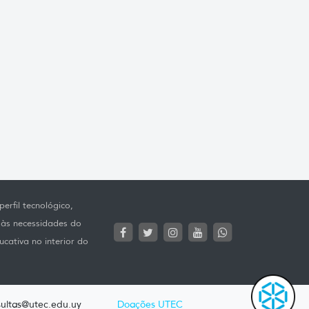
erfil tecnológico,
 às necessidades do
ucativa no interior do
ultas@utec.edu.uy
Doações UTEC