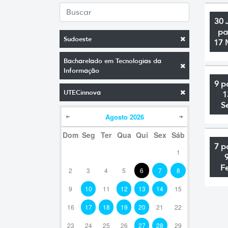
30 
pa
Sudoeste
17 
Bacharelado em Tecnologias da
Informação
9 p
UTECinnova
1
S
Agosto
2026
Dom
Seg
Ter
Qua
Qui
Sex
Sáb
7 p
1
F
2
3
4
5
6
7
8
9
10
11
12
13
14
15
16
17
18
19
20
21
22
23
24
25
26
27
28
29