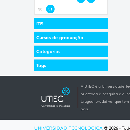
30
31
ITR
Cursos de graduação
Categorías
Tags
A UTEC é a Universidade Tec
orientada à pesquisa e à i
Uruguai produtivo, que tem e
país.
UNIVERSIDAD TECNOLÓGICA
@ 2026 - Todo