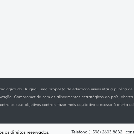
nológica do Uruguai, uma proposta de educação universitária pública de p
novação. Comprometida com os alineamentos estratégicos do país, aberta
ntre os seus objetivos centrais fazer mais equitativo o acesso à oferta ed
s os direitos reservados.
Teléfono (+598) 2603 8832
|
cons