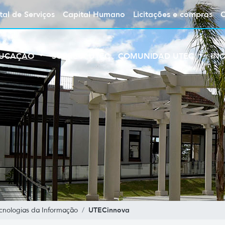
tal de Serviços
Capital Humano
Licitações e compras
UCAÇÃO
SOBRE A UTEC
COMUNIDAD UTEC
IN
UTECinnova
cnologias da Informação