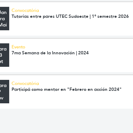
Convocatória
Jan
Tutorias entre pares UTEC Sudoeste | 1° semestre 2026
ra
Mai
Evento
ara
7ma Semana de la Innovación | 2024
3
et
Convocatória
ara
Participá como mentor en "Febrero en acción 2024"
9
ev