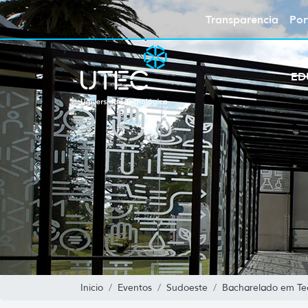
Transparencia
Por
ED
Inicio
Eventos
Sudoeste
Bacharelado em Te