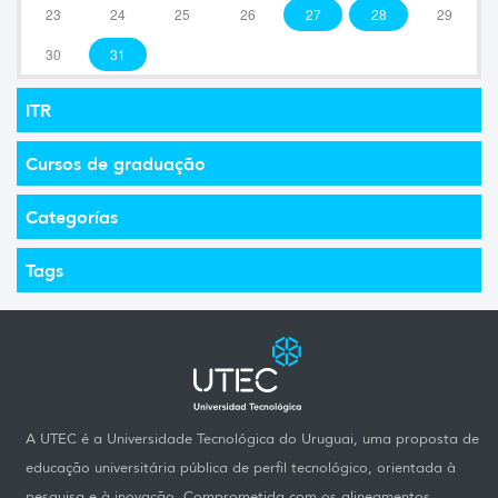
23
24
25
26
27
28
29
30
31
ITR
Cursos de graduação
Categorías
Tags
A UTEC é a Universidade Tecnológica do Uruguai, uma proposta de
educação universitária pública de perfil tecnológico, orientada à
pesquisa e à inovação. Comprometida com os alineamentos