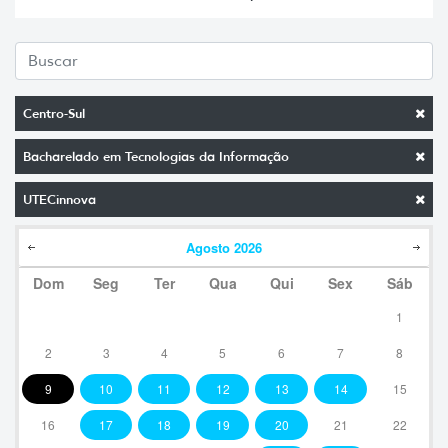
Centro-Sul
Bacharelado em Tecnologias da Informação
UTECinnova
Agosto
2026
Dom
Seg
Ter
Qua
Qui
Sex
Sáb
1
2
3
4
5
6
7
8
9
10
11
12
13
14
15
16
17
18
19
20
21
22