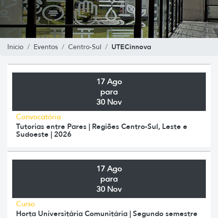
UTECinnova
Inicio
Eventos
Centro-Sul
17 Ago
para
30 Nov
Convocatória
Tutorias entre Pares | Regiões Centro-Sul, Leste e
Sudoeste | 2026
17 Ago
para
30 Nov
Curso
Horta Universitária Comunitária | Segundo semestre