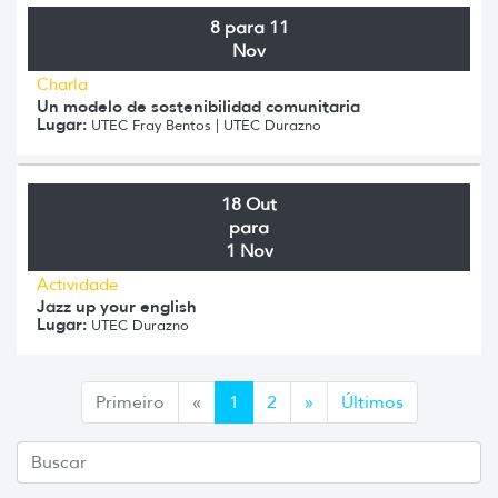
8 para 11
Nov
Charla
Un modelo de sostenibilidad comunitaria
Lugar:
UTEC Fray Bentos | UTEC Durazno
18 Out
para
1 Nov
Actividade
Jazz up your english
Lugar:
UTEC Durazno
Anterior
Siguiente
Primeiro
«
1
2
»
Últimos