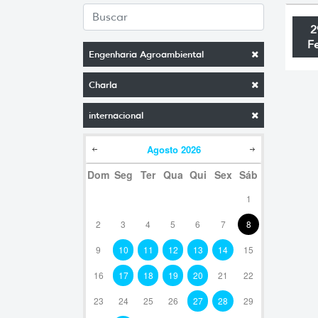
2
F
Engenharia Agroambiental
Charla
internacional
Agosto
2026
Dom
Seg
Ter
Qua
Qui
Sex
Sáb
1
2
3
4
5
6
7
8
9
10
11
12
13
14
15
16
17
18
19
20
21
22
23
24
25
26
27
28
29