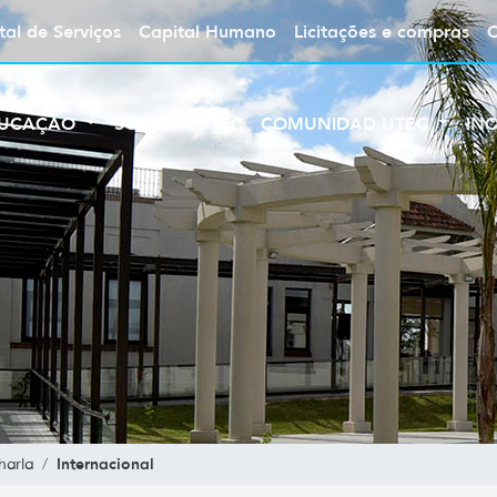
tal de Serviços
Capital Humano
Licitações e compras
UCAÇÃO
SOBRE A UTEC
COMUNIDAD UTEC
IN
Internacional
harla