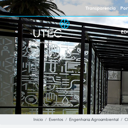
Transparencia
Por
ED
Inicio
Eventos
Engenharia Agroambiental
C