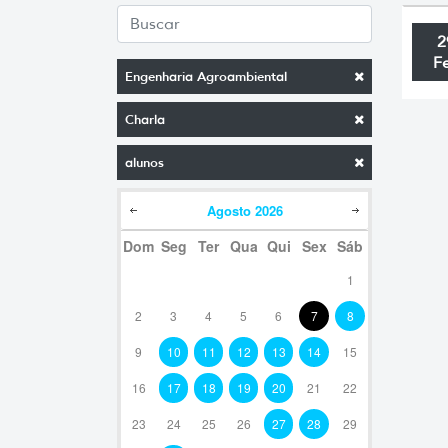
2
F
Engenharia Agroambiental
Charla
alunos
Agosto
2026
Dom
Seg
Ter
Qua
Qui
Sex
Sáb
1
2
3
4
5
6
7
8
9
10
11
12
13
14
15
16
17
18
19
20
21
22
23
24
25
26
27
28
29