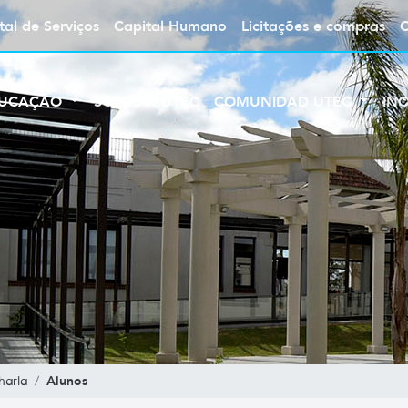
tal de Serviços
Capital Humano
Licitações e compras
UCAÇÃO
SOBRE A UTEC
COMUNIDAD UTEC
IN
Alunos
harla