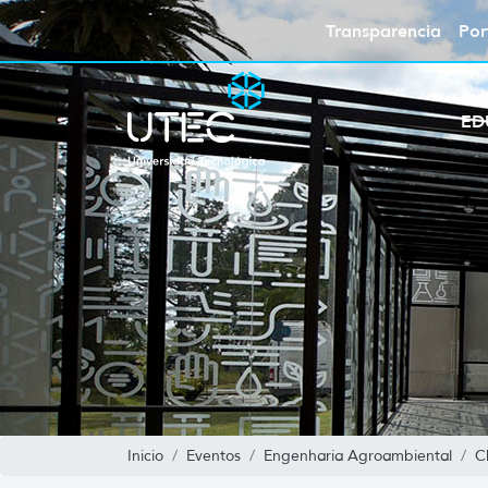
Transparencia
Por
ED
Inicio
Eventos
Engenharia Agroambiental
C