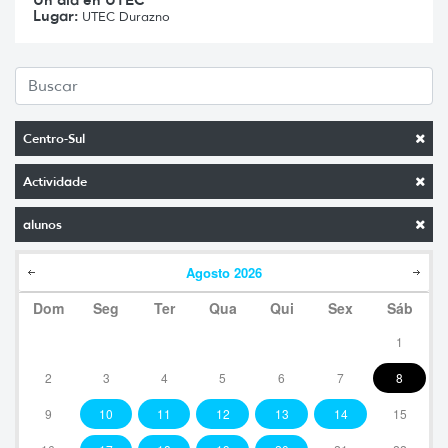
Lugar:
UTEC Durazno
Centro-Sul
Actividade
alunos
Agosto
2026
Dom
Seg
Ter
Qua
Qui
Sex
Sáb
1
2
3
4
5
6
7
8
9
10
11
12
13
14
15