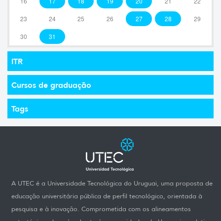
16
17
18
19
20
21
22
23
24
25
26
27
28
29
30
31
ITR
Cursos de graduação
Tags
A UTEC é a Universidade Tecnológica do Uruguai, uma proposta de
educação universitária pública de perfil tecnológico, orientada à
pesquisa e à inovação. Comprometida com os alineamentos