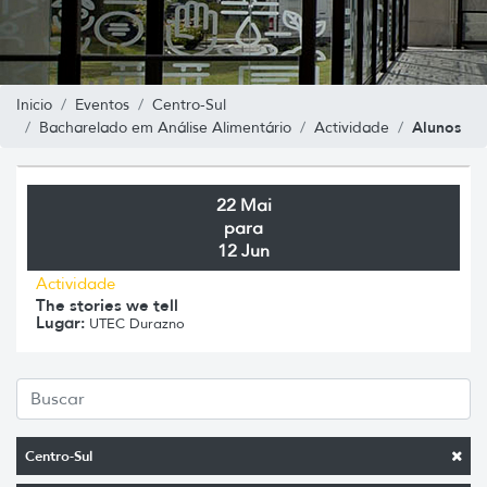
Inicio
Eventos
Centro-Sul
Alunos
Bacharelado em Análise Alimentário
Actividade
22 Mai
para
12 Jun
Actividade
The stories we tell
Lugar:
UTEC Durazno
Centro-Sul