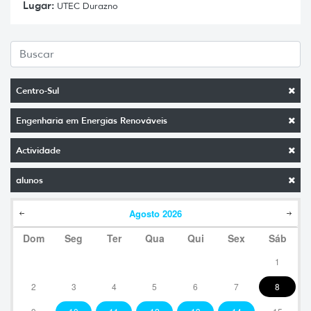
Lugar:
UTEC Durazno
Centro-Sul
Engenharia em Energias Renováveis
Actividade
alunos
Agosto
2026
Dom
Seg
Ter
Qua
Qui
Sex
Sáb
1
2
3
4
5
6
7
8