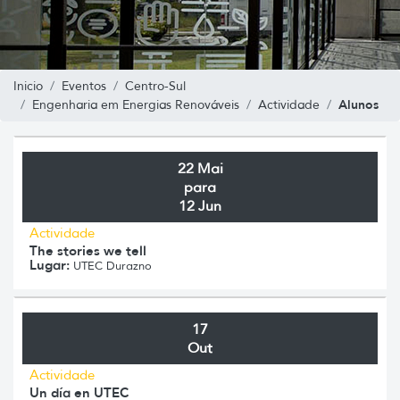
Inicio
Eventos
Centro-Sul
Alunos
Engenharia em Energias Renováveis
Actividade
22 Mai
para
12 Jun
Actividade
The stories we tell
Lugar:
UTEC Durazno
17
Out
Actividade
Un día en UTEC