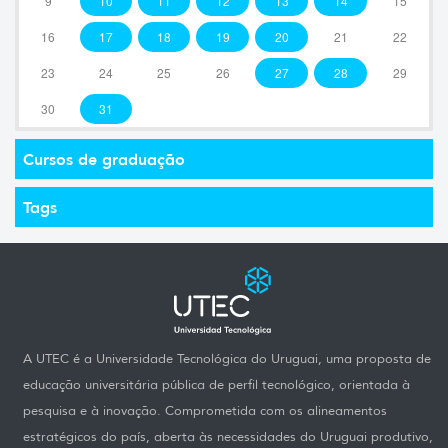
9
10
11
12
13
14
15
16
17
18
19
20
21
22
23
24
25
26
27
28
29
30
31
Cursos de graduação
Tags
A UTEC é a Universidade Tecnológica do Uruguai, uma proposta de
educação universitária pública de perfil tecnológico, orientada à
pesquisa e à inovação. Comprometida com os alineamentos
estratégicos do país, aberta às necessidades do Uruguai produtivo,