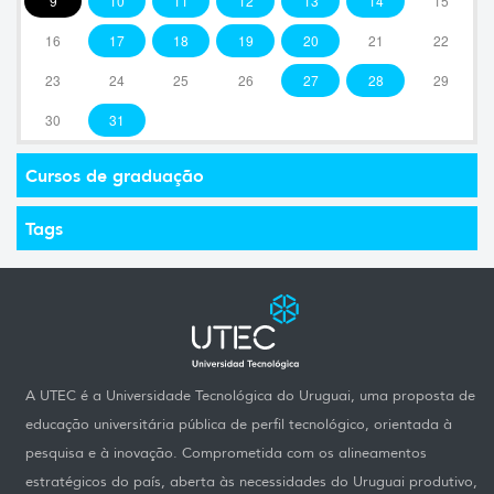
9
10
11
12
13
14
15
16
17
18
19
20
21
22
23
24
25
26
27
28
29
30
31
Cursos de graduação
Tags
A UTEC é a Universidade Tecnológica do Uruguai, uma proposta de
educação universitária pública de perfil tecnológico, orientada à
pesquisa e à inovação. Comprometida com os alineamentos
estratégicos do país, aberta às necessidades do Uruguai produtivo,