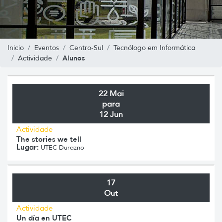
Inicio
Eventos
Centro-Sul
Tecnólogo em Informática
Alunos
Actividade
22 Mai
para
12 Jun
Actividade
The stories we tell
Lugar:
UTEC Durazno
17
Out
Actividade
Un día en UTEC