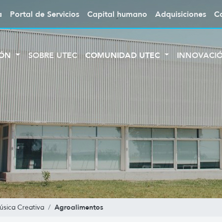
a
Portal de Servicios
Capital humano
Adquisiciones
C
IÓN
SOBRE UTEC
COMUNIDAD UTEC
INNOVACI
Agroalimentos
úsica Creativa