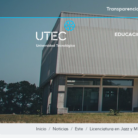
Transparenci
EDUCAC
Inicio
Noticias
Este
Licenciatura en Jazz y M