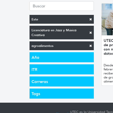
Este
Licenciatura en Jazz y Música
Creativa
UTEC
de pr
agroalimentos
con n
datos
Año
Desde 
ITR
febrer
recibe
de gr
Carreras
alimen
Tags
UTEC es la Universidad Tecno