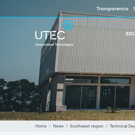
Transparencia
ED
Home
News
Southwest region
Technical De