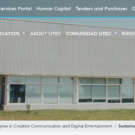
Services Portal
Human Capital
Tenders and Purchases
C
UCATION
ABOUT UTEC
COMUNIDAD UTEC
INNO
Sustain
gree in Creative Communication and Digital Entertainment