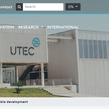
ontact
EN
VATION
RESEARCH
INTERNATIONAL
able development