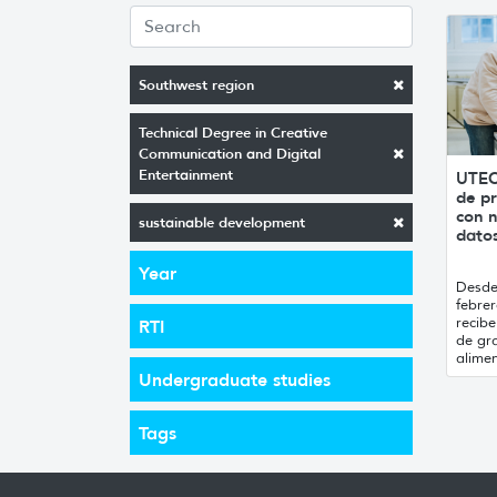
Southwest region
Technical Degree in Creative
Communication and Digital
Entertainment
UTEC
de pr
con n
sustainable development
datos
Year
Desde 
febrer
recibe
RTI
de gr
alimen
Undergraduate studies
Tags