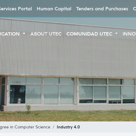
Services Portal
Human Capital
Tenders and Purchases
C
UCATION
ABOUT UTEC
COMUNIDAD UTEC
INNO
Industry 4.0
egree in Computer Science