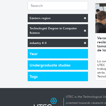
Eastern region
Technologist Degree in Computer
Science
Vera
recib
industry 4.0
toma
de la
Year
La con
Undergraduate studies
UTEC 
traba
atrás
Tags
Tecnol
UTEC is the Technological Un
oriented towards research a