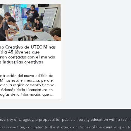
no Creativo de UTEC Minas
ió a 45 jóvenes que
ron contacto con el mundo
s industrias creativas
strucción del nuevo edificio de
Minas está en marcha, pero el
jo en la región comenzó tiempo
. Además de la Licenciatura en
ogías de la Información que ...
iversity of Uruguay, a proposal for public university education with a techno
nd innovation, commited to the strategic guidelines of the country, open t