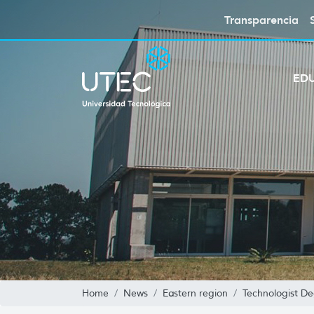
Transparencia
ED
Home
News
Eastern region
Technologist D