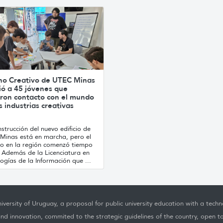
no Creativo de UTEC Minas
ió a 45 jóvenes que
ron contacto con el mundo
s industrias creativas
strucción del nuevo edificio de
Minas está en marcha, pero el
jo en la región comenzó tiempo
. Además de la Licenciatura en
ogías de la Información que ...
iversity of Uruguay, a proposal for public university education with a techno
nd innovation, commited to the strategic guidelines of the country, open t