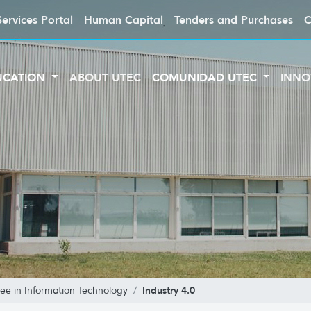
Services Portal
Human Capital
Tenders and Purchases
C
UCATION
ABOUT UTEC
COMUNIDAD UTEC
INNO
Industry 4.0
ee in Information Technology