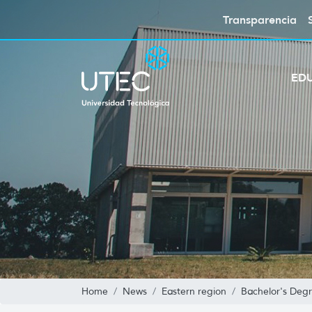
Transparencia
ED
Home
News
Eastern region
Bachelor's Degr