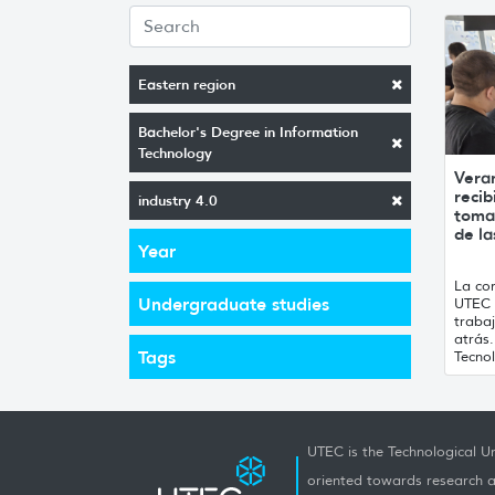
Eastern region
Bachelor's Degree in Information
Technology
Vera
recib
industry 4.0
toma
de la
Year
La con
Undergraduate studies
UTEC 
traba
atrás
Tags
Tecnol
UTEC is the Technological Un
oriented towards research a