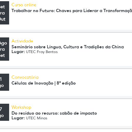
Curso online
Set
Trabalhar no Futuro: Chaves para Liderar a Transformaç
ra
Out
Actividade
Ago
Seminário sobre Língua, Cultura e Tradições da China
ra
Lugar:
UTEC Fray Bentos
Set
Convocatória
1
Células de Inovação | 8ª edição
go
Workshop
7
Do resíduo ao recurso: sabão de impacto
go
Lugar:
UTEC Minas