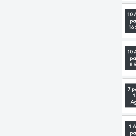
10 
pa
16 
10 
pa
8 
7 p
1
A
1 
pa