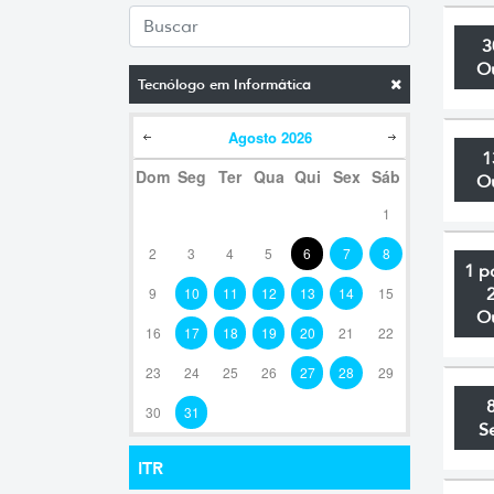
3
O
Tecnólogo em Informática
Agosto
2026
1
Dom
Seg
Ter
Qua
Qui
Sex
Sáb
O
1
2
3
4
5
6
7
8
1 p
9
10
11
12
13
14
15
O
16
17
18
19
20
21
22
23
24
25
26
27
28
29
30
31
S
ITR