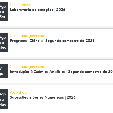
Curso online
Ago
Laboratório de emoções | 2026
ra
Set
Curso autogerenciado
Ago
Programa iCiência | Segundo semestre de 2026
ra
Nov
Curso autogerenciado
7
Introdução à Química Analítica | Segundo semestre de 2
go
Workshop
Ago
Sucessões e Séries Numéricas | 2026
ra
Nov