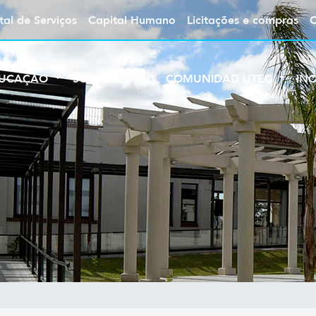
tal de Serviços
Capital Humano
Licitações e compras
UCAÇÃO
SOBRE A UTEC
COMUNIDAD UTEC
IN