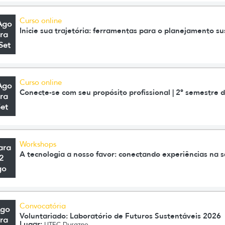
Curso online
Ago
Inicie sua trajetória: ferramentas para o planejamento su
ra
Set
Curso online
Ago
Conecte-se com seu propósito profissional | 2º semestre 
ra
Set
Workshops
ara
A tecnologia a nosso favor: conectando experiências na s
2
go
Convocatória
Ago
Voluntariado: Laboratório de Futuros Sustentáveis 2026
ra
Lugar:
UTEC Durazno