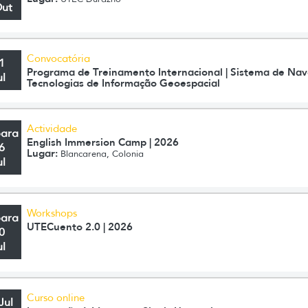
Out
Convocatória
1
Programa de Treinamento Internacional | Sistema de Nav
ul
Tecnologias de Informação Geoespacial
Actividade
para
English Immersion Camp | 2026
6
Lugar:
Blancarena, Colonia
ul
Workshops
para
UTECuento 2.0 | 2026
0
ul
Curso online
Jul