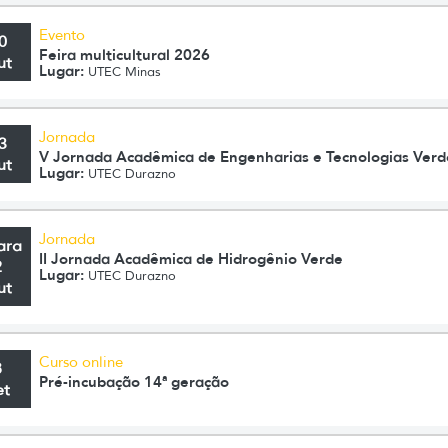
Evento
0
Feira multicultural 2026
ut
Lugar:
UTEC Minas
Jornada
3
V Jornada Acadêmica de Engenharias e Tecnologias Verd
ut
Lugar:
UTEC Durazno
Jornada
ara
II Jornada Acadêmica de Hidrogênio Verde
2
Lugar:
UTEC Durazno
ut
Curso online
8
Pré-incubação 14ª geração
et