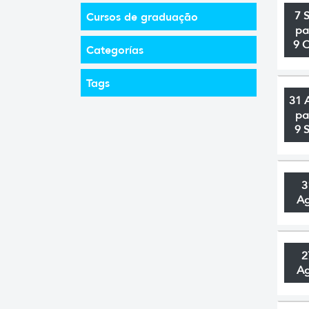
7 
Cursos de graduação
pa
9 
Categorías
Tags
31 
pa
9 
3
A
2
A