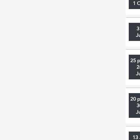
1 
3
J
25 
2
J
20 
3
J
13 