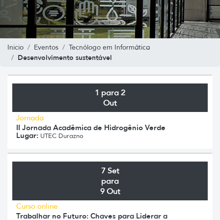
Inicio
Eventos
Tecnólogo em Informática
Desenvolvimento sustentável
1 para 2
Out
Jornada
II Jornada Acadêmica de Hidrogênio Verde
Lugar:
UTEC Durazno
7 Set
para
9 Out
Curso online
Trabalhar no Futuro: Chaves para Liderar a