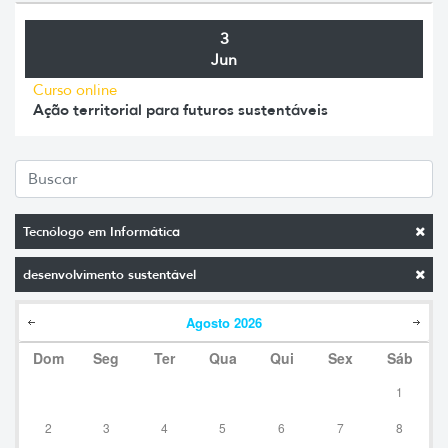
3
Jun
Curso online
Ação territorial para futuros sustentáveis
Tecnólogo em Informática
desenvolvimento sustentável
Agosto
2026
Dom
Seg
Ter
Qua
Qui
Sex
Sáb
1
2
3
4
5
6
7
8