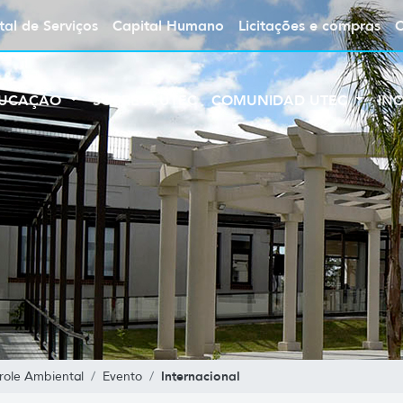
tal de Serviços
Capital Humano
Licitações e compras
UCAÇÃO
SOBRE A UTEC
COMUNIDAD UTEC
IN
Internacional
role Ambiental
Evento