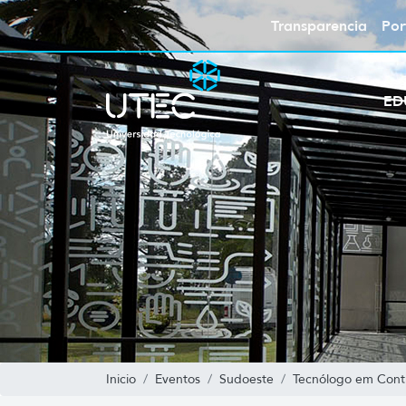
Transparencia
Por
ED
Inicio
Eventos
Sudoeste
Tecnólogo em Cont