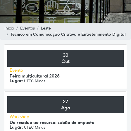
Inicio
Eventos
Leste
Técnico em Comunicação Criativa e Entretenimento Digital
30
Out
Evento
Feira multicultural 2026
Lugar:
UTEC Minas
27
Ago
Workshop
Do resíduo ao recurso: sabão de impacto
Lugar:
UTEC Minas