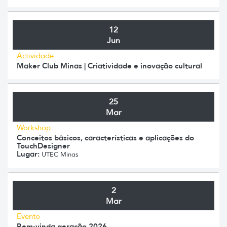
12
Jun
Actividade
Maker Club Minas | Criatividade e inovação cultural
25
Mar
Workshop
Conceitos básicos, características e aplicações do
TouchDesigner
Lugar:
UTEC Minas
2
Mar
Evento
Bem-vinda geração 2026