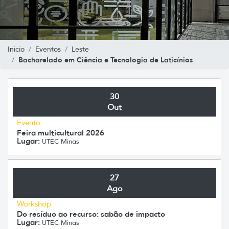
Inicio
Eventos
Leste
Bacharelado em Ciência e Tecnologia de Laticínios
30
Out
Evento
Feira multicultural 2026
Lugar:
UTEC Minas
27
Ago
Workshop
Do resíduo ao recurso: sabão de impacto
Lugar:
UTEC Minas