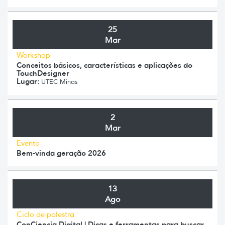
25
Mar
Workshop
Conceitos básicos, características e aplicações do
TouchDesigner
Lugar:
UTEC Minas
2
Mar
Evento
Bem-vinda geração 2026
13
Ago
Ciclo de palestra
ConCiencia Digital | Dicas e ferramentas para buscar