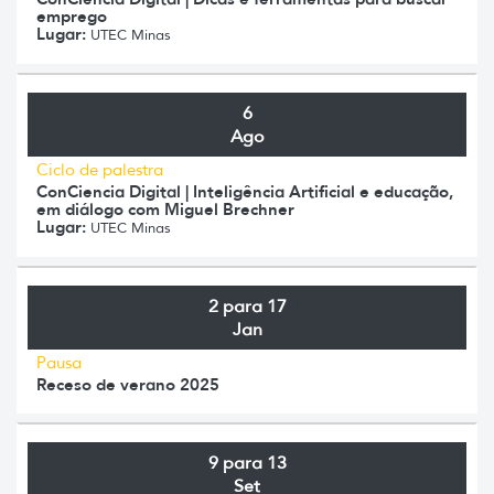
emprego
Lugar:
UTEC Minas
6
Ago
Ciclo de palestra
ConCiencia Digital | Inteligência Artificial e educação,
em diálogo com Miguel Brechner
Lugar:
UTEC Minas
2 para 17
Jan
Pausa
Receso de verano 2025
9 para 13
Set