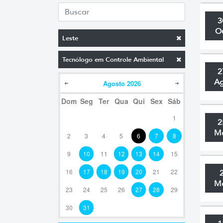
3
O
Leste
Tecnólogo em Controle Ambiental
2
A
Agosto
2026
Dom
Seg
Ter
Qua
Qui
Sex
Sáb
1
2
M
2
3
4
5
6
7
8
9
10
11
12
13
14
15
16
17
18
19
20
21
22
M
23
24
25
26
27
28
29
30
31