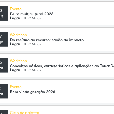
Evento
0
Feira multicultural 2026
ut
Lugar:
UTEC Minas
Workshop
7
Do resíduo ao recurso: sabão de impacto
go
Lugar:
UTEC Minas
Workshop
5
Conceitos básicos, características e aplicações do TouchD
ar
Lugar:
UTEC Minas
Evento
2
Bem-vinda geração 2026
ar
Ciclo de palestra