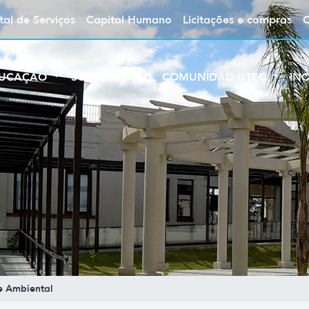
tal de Serviços
Capital Humano
Licitações e compras
UCAÇÃO
SOBRE A UTEC
COMUNIDAD UTEC
IN
e Ambiental