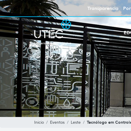
Transparencia
Por
ED
Tecnólogo em Control
Inicio
Eventos
Leste