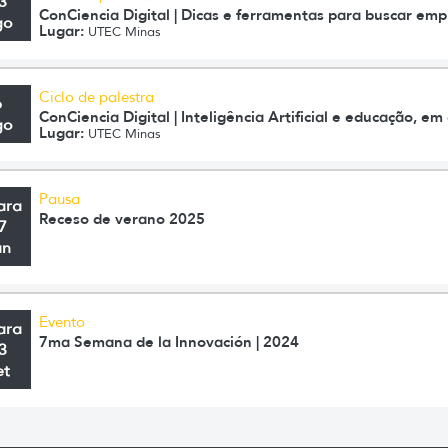
3
ConCiencia Digital | Dicas e ferramentas para buscar em
go
Lugar:
UTEC Minas
Ciclo de palestra
6
ConCiencia Digital | Inteligência Artificial e educação, 
go
Lugar:
UTEC Minas
Pausa
ara
Receso de verano 2025
7
an
Evento
ara
7ma Semana de la Innovación | 2024
3
et