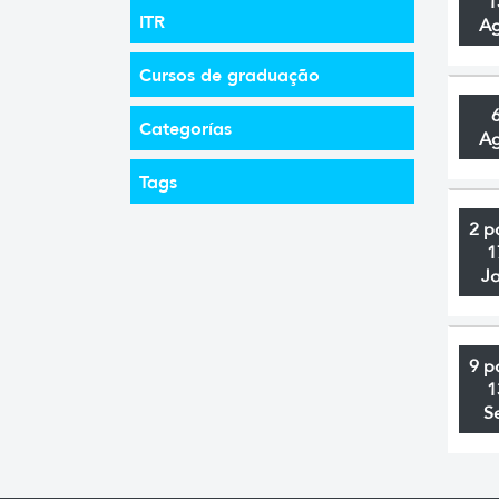
1
ITR
A
Cursos de graduação
Categorías
A
Tags
2 p
1
J
9 p
1
S