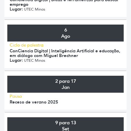
emprego
Lugar:
UTEC Minas
6
Ago
Ciclo de palestra
ConCiencia Digital | Inteligência Artificial e educação,
em diálogo com Miguel Brechner
Lugar:
UTEC Minas
2 para 17
Jan
Pausa
Receso de verano 2025
9 para 13
Set