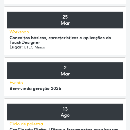
25
Mar
Workshop
Conceitos básicos, características e aplicações do
TouchDesigner
Lugar:
UTEC Minas
2
Mar
Evento
Bem-vinda geração 2026
13
Ago
Ciclo de palestra
ConCiencia Digital | Dicas e ferramentas para buscar