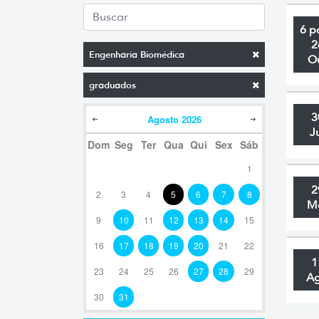
6 p
2
Engenharia Biomédica
O
graduados
3
Agosto
2026
J
Dom
Seg
Ter
Qua
Qui
Sex
Sáb
1
2
2
3
4
5
6
7
8
M
9
10
11
12
13
14
15
16
17
18
19
20
21
22
1
23
24
25
26
27
28
29
A
30
31