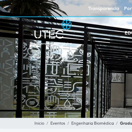
Transparencia
Por
ED
Grad
Inicio
Eventos
Engenharia Biomédica