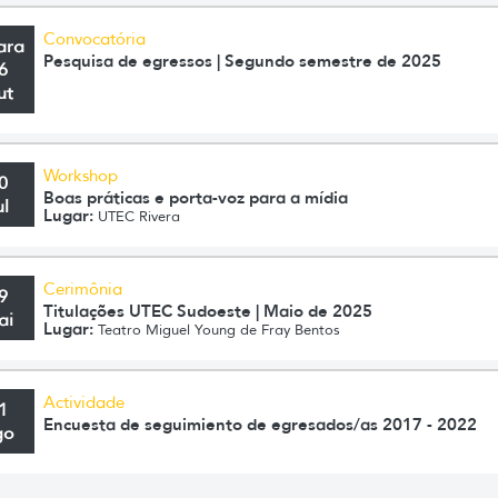
Convocatória
ara
Pesquisa de egressos | Segundo semestre de 2025
6
ut
Workshop
0
Boas práticas e porta-voz para a mídia
ul
Lugar:
UTEC Rivera
Cerimônia
9
Titulações UTEC Sudoeste | Maio de 2025
ai
Lugar:
Teatro Miguel Young de Fray Bentos
Actividade
1
Encuesta de seguimiento de egresados/as 2017 - 2022
go