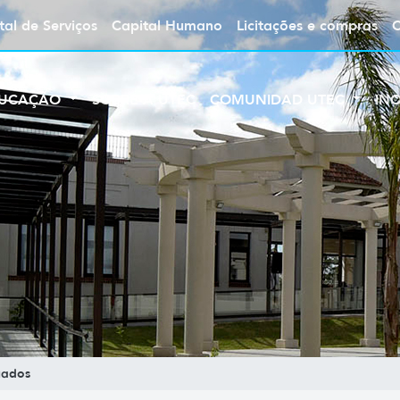
tal de Serviços
Capital Humano
Licitações e compras
UCAÇÃO
SOBRE A UTEC
COMUNIDAD UTEC
IN
uados