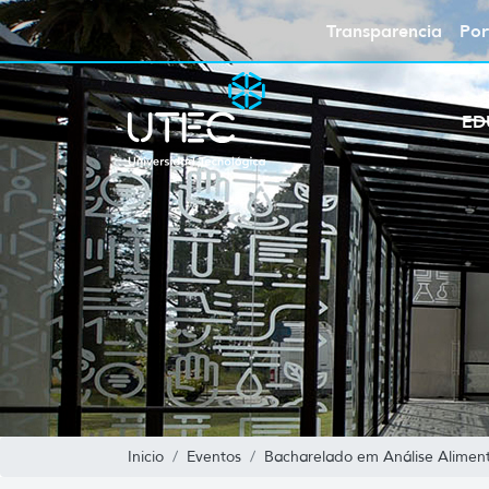
Transparencia
Por
ED
Inicio
Eventos
Bacharelado em Análise Aliment