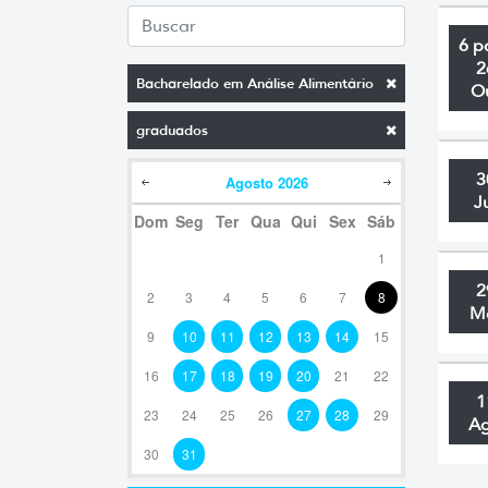
6 p
2
Bacharelado em Análise Alimentário
O
graduados
3
Agosto
2026
J
Dom
Seg
Ter
Qua
Qui
Sex
Sáb
1
2
2
3
4
5
6
7
8
M
9
10
11
12
13
14
15
16
17
18
19
20
21
22
1
23
24
25
26
27
28
29
A
30
31