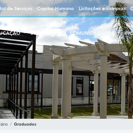
tal de Serviços
Capital Humano
Licitações e compras
UCAÇÃO
SOBRE A UTEC
COMUNIDAD UTEC
IN
Graduados
ário