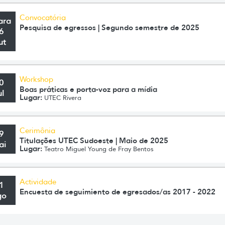
Convocatória
ara
Pesquisa de egressos | Segundo semestre de 2025
6
ut
Workshop
0
Boas práticas e porta-voz para a mídia
ul
Lugar:
UTEC Rivera
Cerimônia
9
Titulações UTEC Sudoeste | Maio de 2025
ai
Lugar:
Teatro Miguel Young de Fray Bentos
Actividade
1
Encuesta de seguimiento de egresados/as 2017 - 2022
go