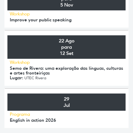
5 Nov
Workshop
Improve your public speaking
22 Ago
para
12 Set
Workshop
Semo de Rivera: uma exploração das línguas, culturas
e artes fronteiriças
Lugar:
UTEC Rivera
29
Jul
Programa
English in action 2026