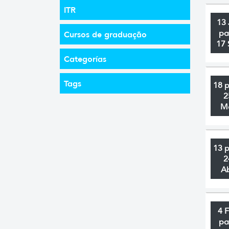
ITR
13 
pa
Cursos de graduação
17 
Categorías
Tags
18 
2
M
13 
2
A
4 
pa