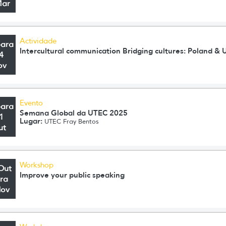
Mar
Actividade
para
Intercultural communication Bridging cultures: Poland & 
4
ov
Evento
para
Semana Global da UTEC 2025
1
Lugar:
UTEC Fray Bentos
ut
Workshop
Out
Improve your public speaking
ra
Nov