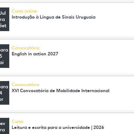
Curso online
Jul
Introdução à Língua de Sinais Uruguaia
ra
Set
Convocatória
para
English in action 2027
5
ai
Convocatória
para
XVI Convocatória de Mobilidade Internacional
4
br
Curso
Fev
Leitura e escrita para a universidade | 2026
ra