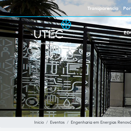
Transparencia
Por
ED
Inicio
Eventos
Engenharia em Energias Renová