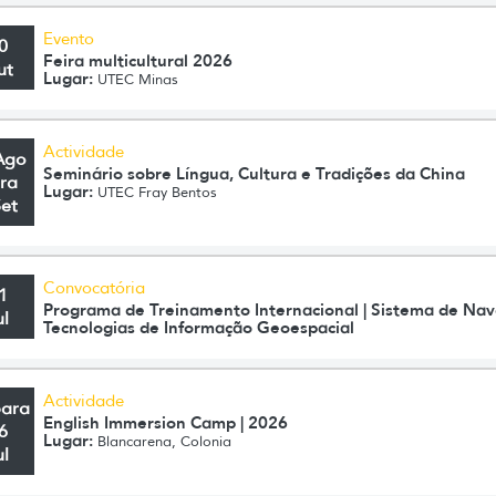
Evento
0
Feira multicultural 2026
ut
Lugar:
UTEC Minas
Actividade
Ago
Seminário sobre Língua, Cultura e Tradições da China
ra
Lugar:
UTEC Fray Bentos
Set
Convocatória
1
Programa de Treinamento Internacional | Sistema de Nav
ul
Tecnologias de Informação Geoespacial
Actividade
para
English Immersion Camp | 2026
6
Lugar:
Blancarena, Colonia
ul