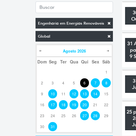
3
O
Engenharia em Energias Renováveis
Global
31 
pa
Agosto
2026
9 
Dom
Seg
Ter
Qua
Qui
Sex
Sáb
1
3
2
3
4
5
6
7
8
J
9
10
11
12
13
14
15
16
17
18
19
20
21
22
25 
23
24
25
26
27
28
29
2
J
30
31