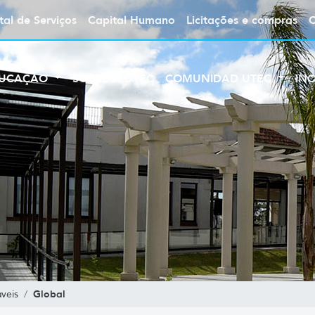
tal de Serviços
Capital Humano
Licitações e compras
UCAÇÃO
SOBRE A UTEC
COMUNIDAD UTEC
IN
Global
veis